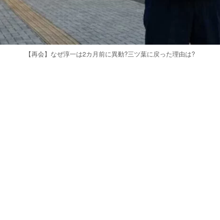
【再会】なぜ淳一は2カ月前に異動?三ツ葉に戻った理由は?