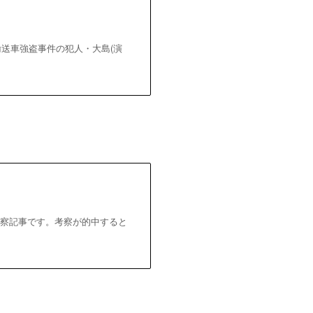
輸送車強盗事件の犯人・大島(演
考察記事です。考察が的中すると