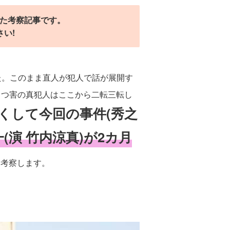
た考察記事です。
い!
した。このまま直人が犯人で話が展開す
さつ害の真犯人はここから二転三転し
くして今回の事件(秀之
(演 竹内涼真)が2カ月
て考察します。