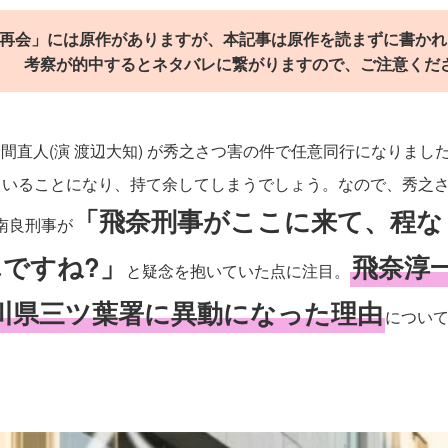
「再会」には原作がありますが、本記事は原作を読まずに書かれ
考察が的中するとネタバレに繋がりますので、ご注意くださ
久間直人(演 渡辺大知) が秀之さつ害の件で任意同行になりま
ていることになり、持て余してしまうでしょう。なので、秀之
「飛奈刑事がここに来て、程な
南良刑事が
んですね?」
飛奈淳一
と疑念を抱いていた点に注目。
神奈川県三ツ葉署に異動になった理由
につい