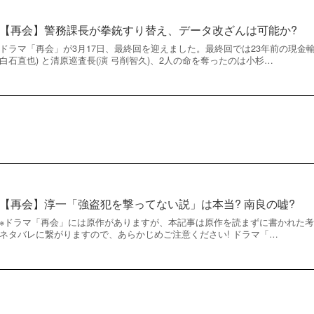
【再会】警務課長が拳銃すり替え、データ改ざんは可能か?
ドラマ「再会」が3月17日、最終回を迎えました。最終回では23年前の現金
白石直也) と清原巡査長(演 弓削智久)、2人の命を奪ったのは小杉…
【再会】淳一「強盗犯を撃ってない説」は本当? 南良の嘘?
※ドラマ「再会」には原作がありますが、本記事は原作を読まずに書かれた
ネタバレに繋がりますので、あらかじめご注意ください! ドラマ「…