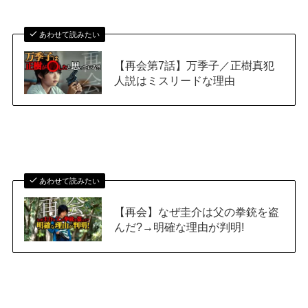
あわせて読みたい
【再会第7話】万季子／正樹真犯
人説はミスリードな理由
あわせて読みたい
【再会】なぜ圭介は父の拳銃を盗
んだ?→明確な理由が判明!