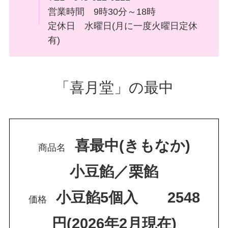
営業時間 9時30分～18時
定休日 ⽔曜⽇(月に一度火曜日定休
有)
「喜月堂」の最中
喜最中(きもなか)
商品名
小豆餡／栗餡
小豆餡5個入 2548
価格
円(2026年2月現在)