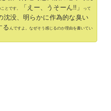
「えー、うそーん!!」
のことです。
って
の沈没、明らかに作為的な臭い
する
んですよ。なぜそう感じるのか理由を書いてい