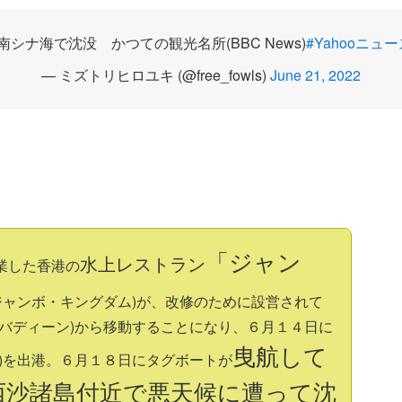
シナ海で沈没 かつての観光名所(BBC News)
#Yahooニュ
— ミズトリヒロユキ (@free_fowls)
June 21, 2022
「ジャン
水上レストラン
業した香港の
ジャンボ・キングダム)が、改修のために設営されて
アバディーン)から移動することになり、６月１４日に
曳航して
ン)を出港。６月１８日にタグボートが
西沙諸島付近で悪天候に遭って沈