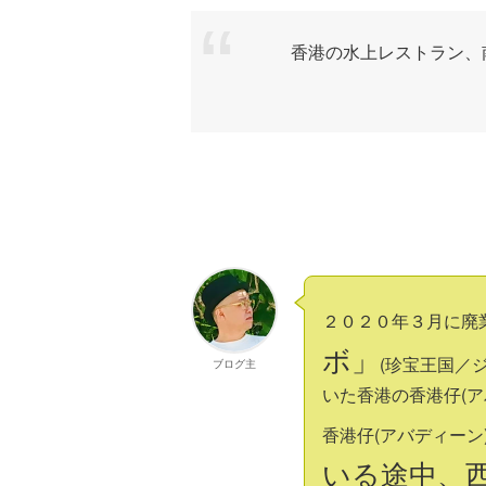
香港の水上レストラン、南
２０２０年３月に廃
ボ」
(珍宝王国／
ブログ主
いた香港の香港仔(
香港仔(アバディー
いる途中、