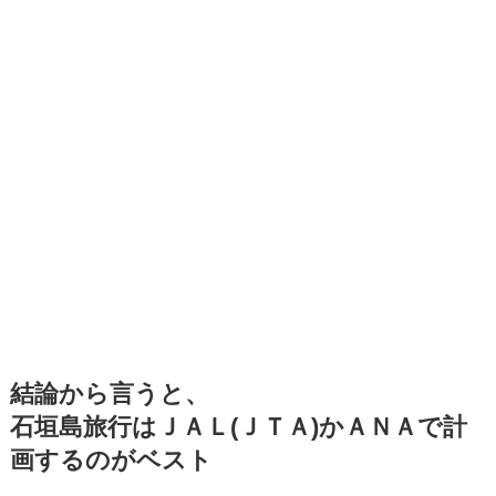
結論から言うと、
石垣島旅行はＪＡＬ(ＪＴＡ)かＡＮＡで計
画するのがベスト