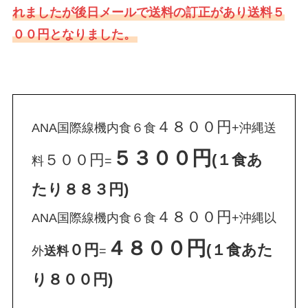
れましたが後日メールで送料の訂正があり送料５
００円となりました。
４８００円
ANA国際線機内食６食
+沖縄送
５３００円
５００円
(１食あ
料
=
たり８８３円)
４８００円
ANA国際線機内食６食
+沖縄以
４８００円
０円
(１食あた
外
送料
=
り８００円)