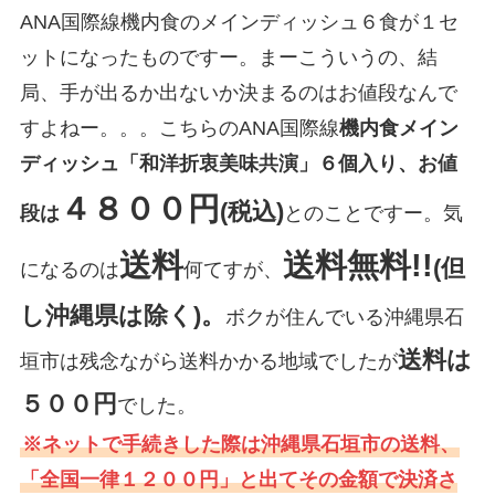
ANA国際線機内食のメインディッシュ６食が１セ
ットになったものですー。まーこういうの、結
局、手が出るか出ないか決まるのはお値段なんで
すよねー。。。こちらのANA国際線
機内食メイン
ディッシュ「和洋折衷美味共演」６個入り、お値
４８００円
(税込)
段は
とのことですー。気
送料
送料無料!!
(但
になるのは
何てすが、
し沖縄県は除く)。
ボクが住んでいる沖縄県石
送料は
垣市は残念ながら送料かかる地域でしたが
５００円
でした。
※ネットで手続きした際は沖縄県石垣市の送料、
「全国一律１２００円」と出てその金額で決済さ