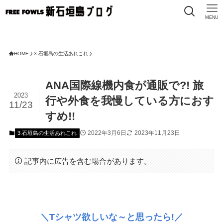
MENU
FREE 
HOME
3.石垣島の生活あれこれ
ANA国際線機内食が通販で?! 旅
2023
行や外食を我慢している方におす
11/23
すめ!!
2022年3月6日
2023年11月23日
3.石垣島の生活あれこれ
記事内に広告を含む場合があります。
＼Tシャツ欲しいな～と思ったら!／