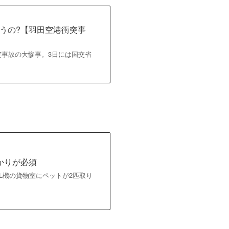
うの?【羽田空港衝突事
港飛行機衝突事故の大惨事。3日には国交省
かりが必須
でJAL機の貨物室にペットが2匹取り