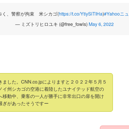
歩く、警察が拘束 米シカゴ(
https://t.co/YtiySlTIHa
)
#Yahooニ
— ミズトリヒロユキ (@free_fowls)
May 6, 2022
ました。CNN.co.jpによりますと２０２２年５月５
ノイ州シカゴの空港に着陸したユナイテッド航空の
へ移動中、乗客の一人が勝手に非常出口の扉を開け
騒ぎがあったそうですー