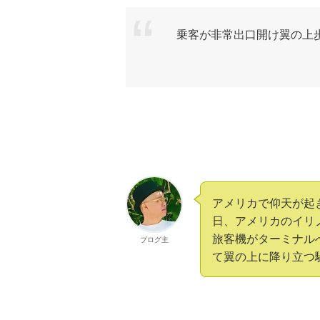
乗客が非常出口開け翼の上
アメリカで仰天が起き
日、アメリカのイリ
旅客機がターミナル
ブログ主
て翼の上に降り立つ