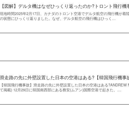
【図解】デルタ機はなぜひっくり返ったのか?トロント飛行機
現地時間2025年2月17日、カナダのトロント空港でデルタ航空の飛行機が
の状態にひっくり返りました。なぜ、デルタ航空の飛行機はひっく…
滑走路の先に外壁設置した日本の空港はある?【韓国飛行機事
【韓国飛行機事故】滑走路の先に外壁設置した日本の空港はある?ANDREW N
て掲載) 12月29日に韓国南西部にある務安(ムアン)国際空港で起きた、…