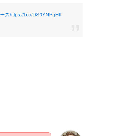
ュース
https://t.co/DS0YNPgHfi