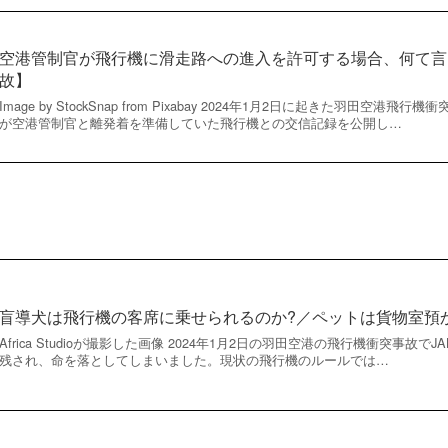
空港管制官が飛行機に滑走路への進入を許可する場合、何て言
故】
Image by StockSnap from Pixabay 2024年1月2日に起きた羽田空
が空港管制官と離発着を準備していた飛行機との交信記録を公開し…
盲導犬は飛行機の客席に乗せられるのか?／ペットは貨物室預
Africa Studioが撮影した画像 2024年1月2日の羽田空港の飛行機衝突事故
残され、命を落としてしまいました。現状の飛行機のルールでは…