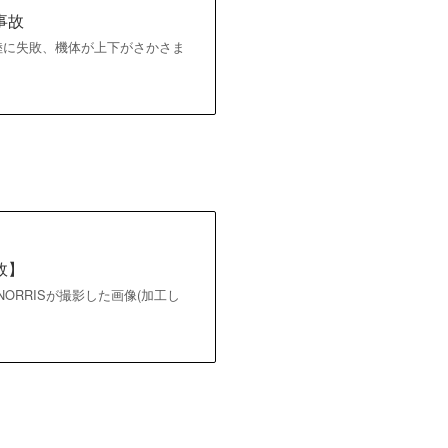
事故
着陸に失敗、機体が上下がさかさま
故】
ORRISが撮影した画像(加工し