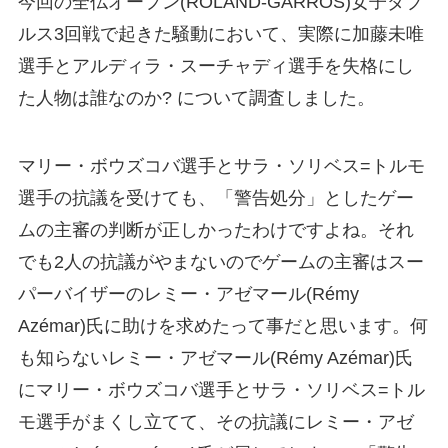
今回の全仏オープン(ROLAND-GARROS)女子ダブ
ルス3回戦で起きた騒動において、実際に加藤未唯
選手とアルディラ・スーチャディ選手を失格にし
た人物は誰なのか? について調査しました。
マリー・ボウズコバ選手とサラ・ソリベス=トルモ
選手の抗議を受けても、「警告処分」としたゲー
ムの主審の判断が正しかったわけですよね。それ
でも2人の抗議がやまないのでゲームの主審はスー
パーバイザーのレミー・アゼマール(Rémy
Azémar)氏に助けを求めたって事だと思います。何
も知らないレミー・アゼマール(Rémy Azémar)氏
にマリー・ボウズコバ選手とサラ・ソリベス=トル
モ選手がまくし立てて、その抗議にレミー・アゼ