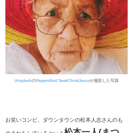
Unsplash
の
RepentAnd SeekChristJesus
が撮影した写真
お笑いコンビ、ダウンタウンの松本人志さんのも
松本一人(まつ