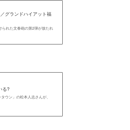
?／グランドハイアット福
んに向けられた文春砲の第2弾が放たれ
いる?
ウンタウン」の松本人志さんが、