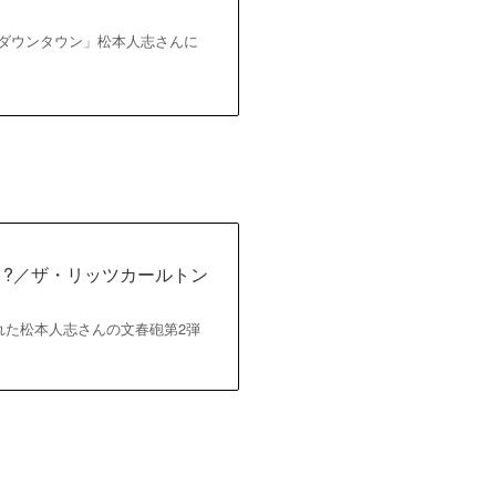
ビ「ダウンタウン」松本人志さんに
こ?／ザ・リッツカールトン
じられた松本人志さんの文春砲第2弾