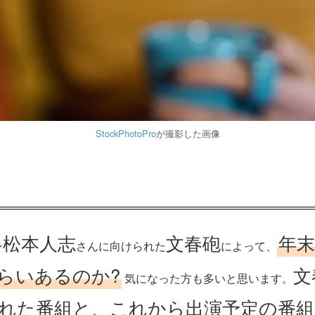
StockPhotoPro
が撮影した画像
松本人志
文春砲
年
ン
さんに向けられた
によって、
らいあるのか?
文
気になった方も多いと思います。
れた番組と、これから出演予定の番