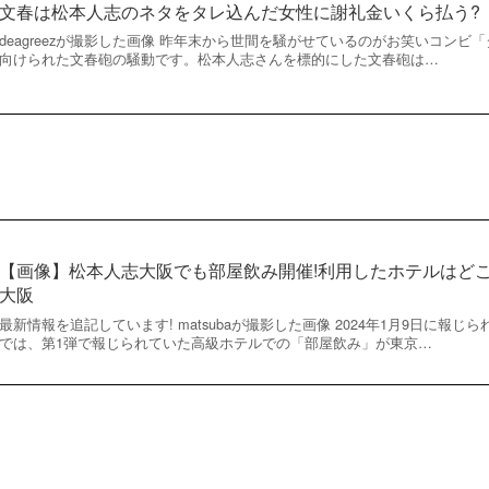
文春は松本人志のネタをタレ込んだ女性に謝礼金いくら払う?
deagreezが撮影した画像 昨年末から世間を騒がせているのがお笑いコン
向けられた文春砲の騒動です。松本人志さんを標的にした文春砲は…
【画像】松本人志大阪でも部屋飲み開催!利用したホテルはど
大阪
最新情報を追記しています! matsubaが撮影した画像 2024年1月9日に報
では、第1弾で報じられていた高級ホテルでの「部屋飲み」が東京…