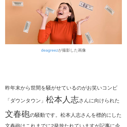
deagreez
が撮影した画像
昨年末から世間を騒がせているのがお笑いコンビ
松本人志
「ダウンタウン」
さんに向けられた
文春砲
の騒動です。松本人志さんを標的にした
文春砲はこれまでに2発放たれていますが記事に今