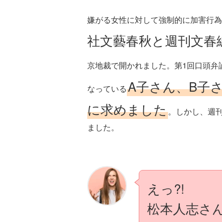
嫌がる女性に対して強制的に加害行為
社文藝春秋と週刊文春
京地裁で開かれました。第1回口頭弁
A子さん、B子
なっている
に求めました
。しかし、週
ました。
えっ?!
松本人志さ