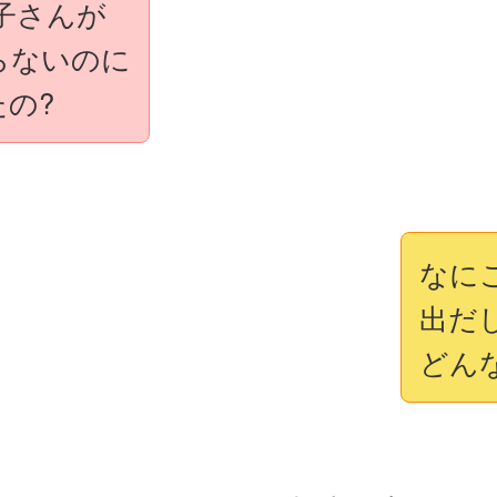
子さんが
らないのに
の?
なに
出だ
どん