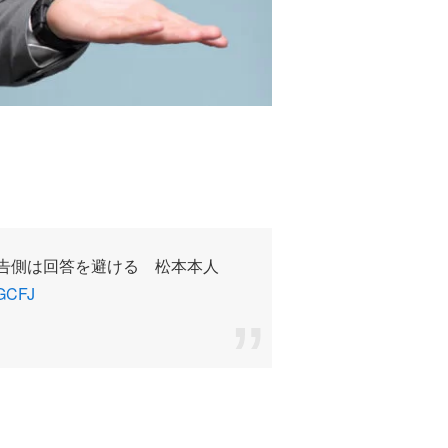
告側は回答を避ける 松本本人
yGCFJ