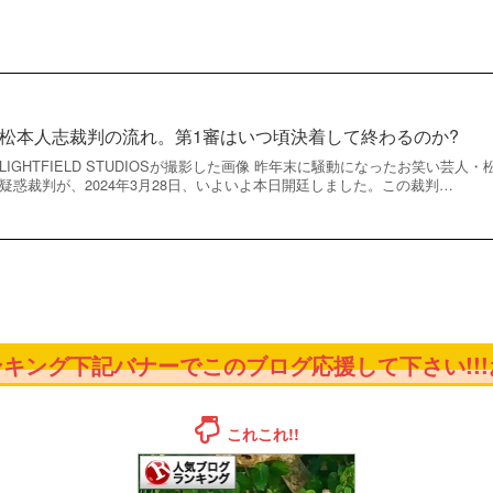
松本人志裁判の流れ。第1審はいつ頃決着して終わるのか?
LIGHTFIELD STUDIOSが撮影した画像 昨年末に騒動になったお笑い芸
疑惑裁判が、2024年3月28日、いよいよ本日開廷しました。この裁判…
キング下記バナーでこのブログ応援して下さい!!!お
これこれ!!