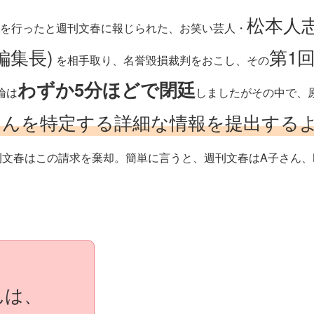
松本人
を行ったと週刊文春に報じられた、お笑い芸人・
編集長)
第1
を相手取り、名誉毀損裁判をおこし、その
わずか5分ほどで閉廷
論は
しましたがその中で、
さんを特定する詳細な情報を提出する
刊文春はこの請求を棄却。簡単に言うと、週刊文春はA子さん、
んは、