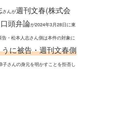
志
週刊文春(株式会
さんが
回口頭弁論
が2024年3月28日に東
原告・松本人志さん側は本件の対象に
ように被告・週刊文春側
B子さんの身元を明かすことを拒否し