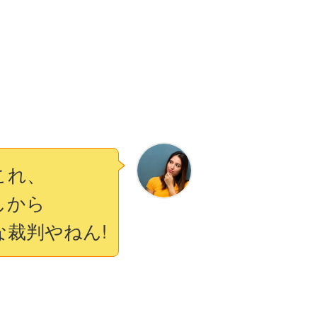
これ、
しから
な裁判やねん!