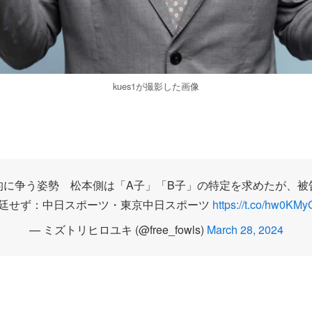
kues1が撮影した画像
的に争う姿勢 松本側は「A子」「B子」の特定を求めたが、被
廷せず：中日スポーツ・東京中日スポーツ
https://t.co/hw0KM
— ミズトリヒロユキ (@free_fowls)
March 28, 2024