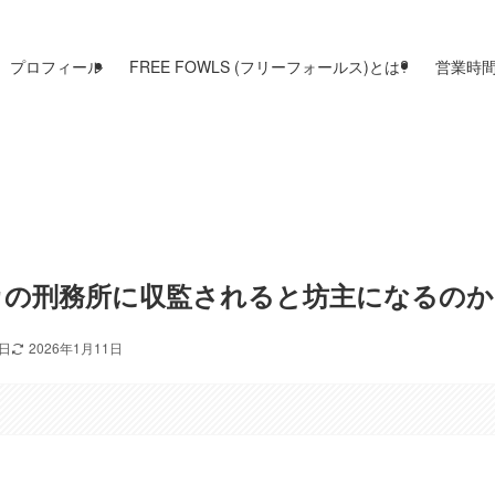
プロフィール
FREE FOWLS (フリーフォールス)とは?
営業時
カの刑務所に収監されると坊主になるのか
5日
2026年1月11日