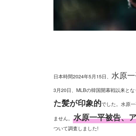
水原一
日本時間2024年5月15日、
3月20日、MLBの韓国開幕戦以来
た髪が印象的
でした。水原一
水原一平被告、
ません。
ついて調査しました!