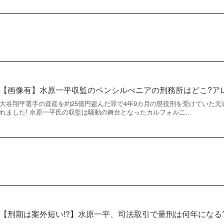
【画像有】水原一平収監のペンシルべニアの刑務所はどこ?ア
大谷翔平選手の資産を約25億円盗んだ罪で4年9カ月の懲役刑を受けていた
れました! 水原一平氏の収監は騒動の舞台となったカルフォルニ…
【刑期は案外短い!?】水原一平、司法取引で量刑は何年になる