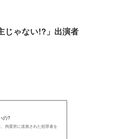
じゃない!?」出演者
いの?
」は、拘置所に送致された犯罪者を