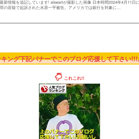
最新情報を追記しています! alswartが撮影した画像 日本時間2024年4月1
罪の容疑で起訴された水原一平被告。アメリカでは銀行を対象に…
キング下記バナーでこのブログ応援して下さい!!!お
これこれ!!