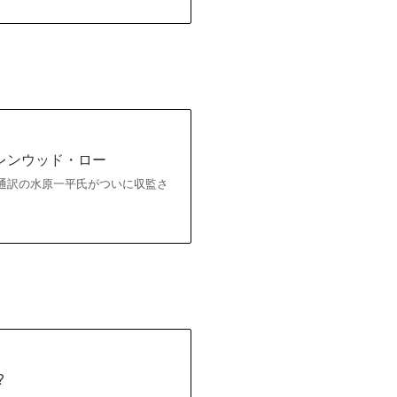
レンウッド・ロー
元通訳の水原一平氏がついに収監さ
?