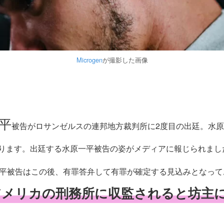
Microgen
が撮影した画像
平
被告がロサンゼルスの連邦地方裁判所に2度目の出廷。水
となります。出廷する水原一平被告の姿がメディアに報じられまし
平被告はこの後、有罪答弁して有罪が確定する見込みとなって
アメリカの刑務所に収監されると坊主