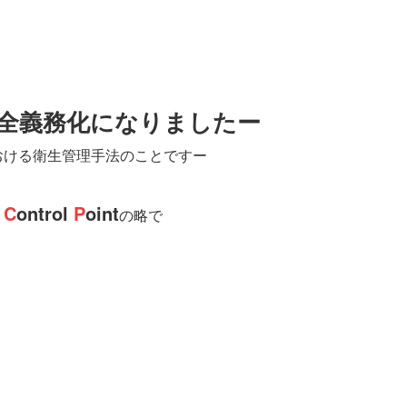
?
が完全義務化になりましたー
おける衛生管理手法のことですー
l
C
ontrol
P
oint
の略で