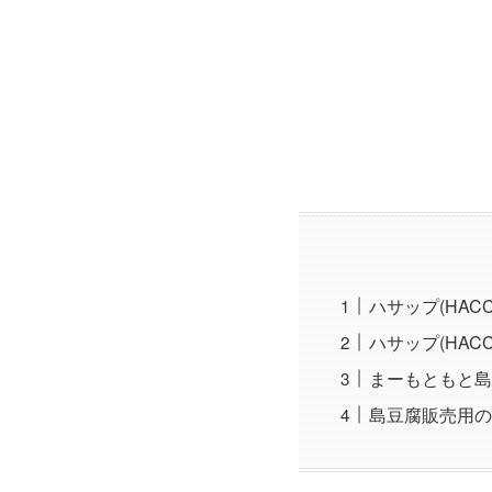
ハサップ(HAC
ハサップ(HA
まーもともと島
島豆腐販売用の