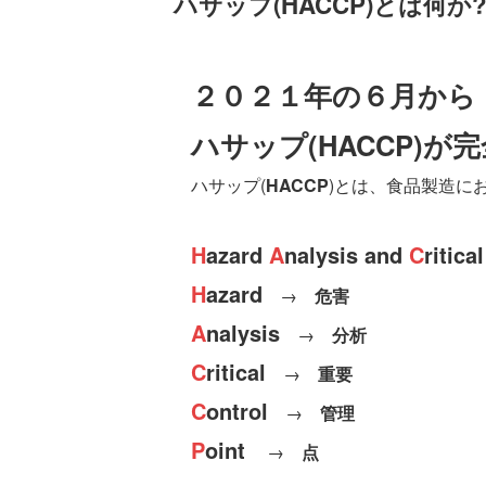
ハサップ(HACCP)とは何か
２０２１年の６月から
ハサップ(HACCP)
ハサップ(
HACCP
)とは、食品製造に
H
azard
A
nalysis and
C
ritica
H
azard
→
危害
A
nalysis
→
分析
C
ritical
→
重要
C
ontrol
→
管理
P
oint
→
点