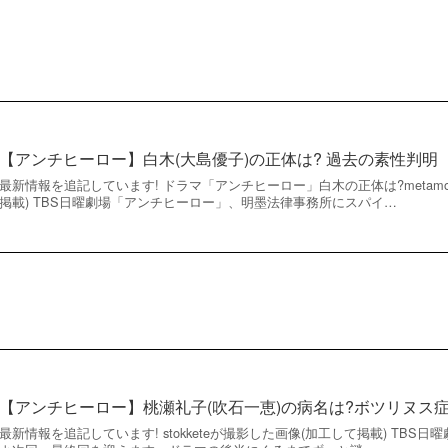
【アンチヒーロー】白木(大島優子)の正体は? 過去の素性判明
最新情報を追記しています! ドラマ「アンチヒーロー」白木の正体は?metamor
掲載) TBS日曜劇場「アンチヒーロー」、明墨法律事務所にスパイ…
【アンチヒーロー】桃瀬礼子(吹石一恵)の病名は?ボツリヌス
最新情報を追記しています! stokketeが撮影した画像(加工して掲載) TB