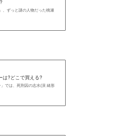
?
ヒーロー」、ずっと謎の人物だった桃瀬
ーは?どこで買える?
ヒーロー」では、死刑囚の志水(演 緒形