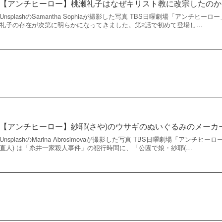
【アンチヒーロー】桃瀬礼子はなぜキリスト教に改宗したのか
UnsplashのSamantha Sophiaが撮影した写真 TBS日曜劇場「アンチ
礼子の存在が次第に明らかになってきました。第2話で初めて登場し…
【アンチヒーロー】紗耶(さや)のウサギのぬいぐるみのメーカ
UnsplashのMarina Abrosimovaが撮影した写真 TBS日曜劇場「アンチ
直人) は「糸井一家殺人事件」の犯行時間に、「公園で娘・紗耶(…