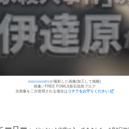
evannovostro
が撮影した画像(加工して掲載)
画像／FREE FOWLS新石垣島ブログ
当画像を二次使用される場合は
コチラをお守りください
ヒーロー」