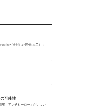
worksが撮影した画像(加工して
症の可能性
S日曜劇場「アンチヒーロー」がいよい