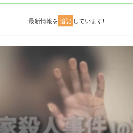
最新情報を
追記
しています!