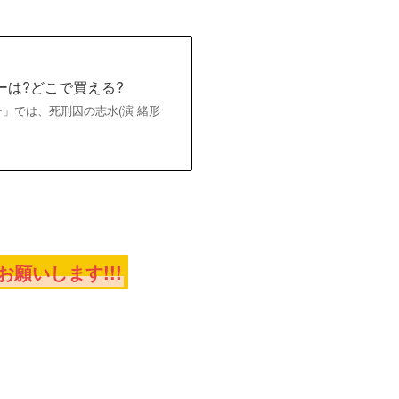
ーは?どこで買える?
ヒーロー」では、死刑囚の志水(演 緒形
願いします!!!