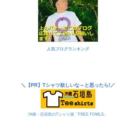
人気ブログランキング
＼
【PR】
Tシャツ欲しいな～と思ったら!／
沖縄・石垣島のTシャツ屋「FREE FOWLS」