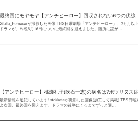
最終回にモヤモヤ【アンチヒーロー】回収されない6つの伏線
Giulio_Fornasarが撮影した画像 TBS日曜劇場「アンチヒーロー」、2
ドラマが、昨晩6月16日についに最終回を迎えました。随所に謎が…
【アンチヒーロー】桃瀬礼子(吹石一恵)の病名は?ボツリヌス
最新情報を追記しています! stokketeが撮影した画像(加工して掲載) TB
よ次回、最終回を迎えます。ドラマの後半にくるまでずっと謎…