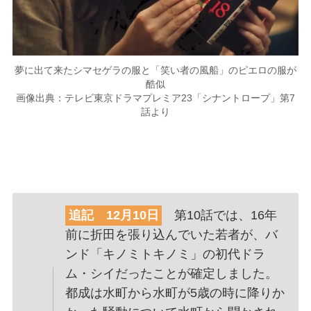
夢に出て来たシマセゲラの服と「笑い者の風船」のピエロの服が
酷似
画像出典：テレビ東京ドラマプレミア23「シナントロープ」第7
話より
追記 12月10日
第10話では、16年
前に折田を張り込んでいた若者が、バ
ンド「キノミトキノミ」の初代ドラ
ム・シイだったことが確定しました。
都成は水町から水町が5歳の時に降りか