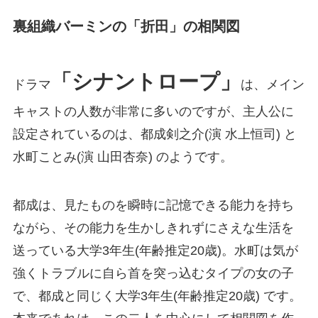
裏組織バーミンの「折田」の相関図
「シナントロープ」
ドラマ
は、メイン
キャストの人数が非常に多いのですが、主人公に
設定されているのは、都成剣之介(演 水上恒司) と
水町ことみ(演 山田杏奈) のようです。
都成は、見たものを瞬時に記憶できる能力を持ち
ながら、その能力を生かしきれずにさえな生活を
送っている大学3年生(年齢推定20歳)。水町は気が
強くトラブルに自ら首を突っ込むタイプの女の子
で、都成と同じく大学3年生(年齢推定20歳) です。