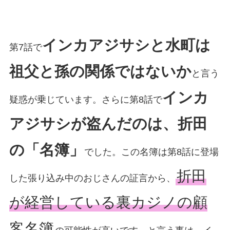
インカアジサシと水町は
第7話で
祖父と孫の関係ではないか
と言う
インカ
疑惑が乗じています。さらに第8話で
アジサシが盗んだのは、折田
の「名簿」
でした。この名簿は第8話に登場
折田
した張り込み中のおじさんの証言から、
が経営している裏カジノの顧
客名簿