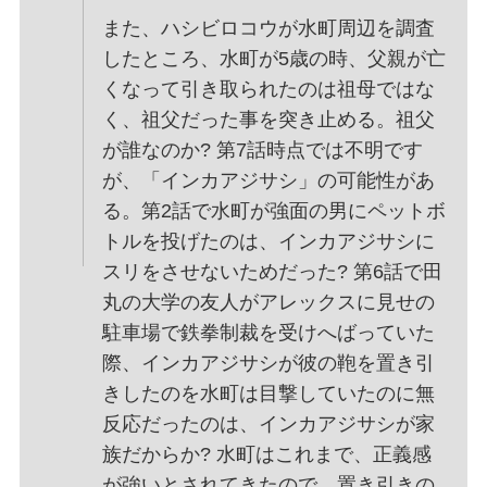
また、ハシビロコウが水町周辺を調査
したところ、水町が5歳の時、父親が亡
くなって引き取られたのは祖母ではな
く、祖父だった事を突き止める。祖父
が誰なのか? 第7話時点では不明です
が、「インカアジサシ」の可能性があ
る。第2話で水町が強面の男にペットボ
トルを投げたのは、インカアジサシに
スリをさせないためだった? 第6話で田
丸の大学の友人がアレックスに見せの
駐車場で鉄拳制裁を受けへばっていた
際、インカアジサシが彼の鞄を置き引
きしたのを水町は目撃していたのに無
反応だったのは、インカアジサシが家
族だからか? 水町はこれまで、正義感
が強いとされてきたので、置き引きの