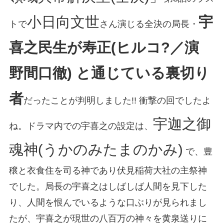
小日向文世
宇
トで
さん演じる全決の局長・
喜之民生が寿正(ヒルコ?／演
野間口徹) と通じている裏切り
者
だったことが判明しました!! 衝撃の回でしたよ
宇迦之御
ね。ドラマ内での宇喜之の設定は、
魂神(うかのみたまのかみ)
で、豊
穣と衣食住を司る神であり伏見稲荷大社の主祭神
でした。局長の宇喜之はしばしば人間を見下した
り、人間を恨んでいるような口ぶりが見られまし
たが、宇喜之が現世の八百万の神々を黄泉送りに