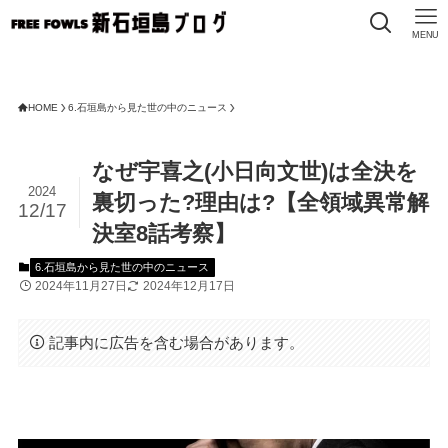
MENU
FRE
HOME
6.石垣島から見た世の中のニュース
なぜ宇喜之(小日向文世)は全決を
2024
裏切った?理由は?【全領域異常解
12/17
決室8話考察】
6.石垣島から見た世の中のニュース
2024年11月27日
2024年12月17日
記事内に広告を含む場合があります。