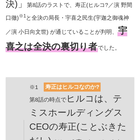
決)」
第8話のラストで、寿正(ヒルコ?／演 野間
※1
口徹)
と全決の局長・宇喜之民生(宇迦之御魂神
宇
／演 小日向文世) が通じていることが判明、
喜之は全決の裏切り者
でした。
※1
寿正はヒルコなのか?
ヒルコは、テ
第8話の時点で
ミスホールディングス
CEOの寿正(ことぶきた