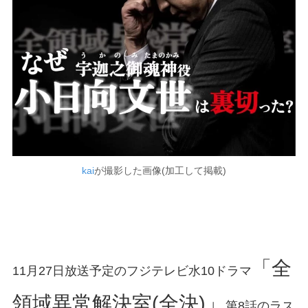
kai
が撮影した画像(加工して掲載)
「全
11月27日放送予定のフジテレビ水10ドラマ
領域異常解決室(全決)」
第8話のラス