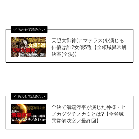
あわせて読みたい
天照大御神(アマテラス)を演じる
俳優は誰?女優5選【全領域異常解
決室(全決)】
あわせて読みたい
全決で溝端淳平が演じた神様・ヒ
ノカグツチノカミとは?【全領域
異常解決室／最終回】