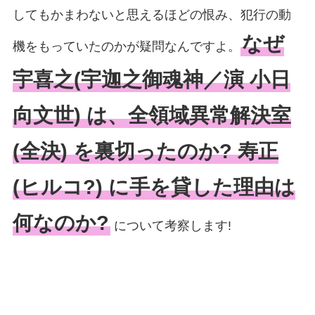
してもかまわないと思えるほどの恨み、犯行の動
なぜ
機をもっていたのかが疑問なんですよ。
宇喜之(宇迦之御魂神／演 小日
向文世) は、全領域異常解決室
(全決) を裏切ったのか? 寿正
(ヒルコ?) に手を貸した理由は
何なのか?
について考察します!