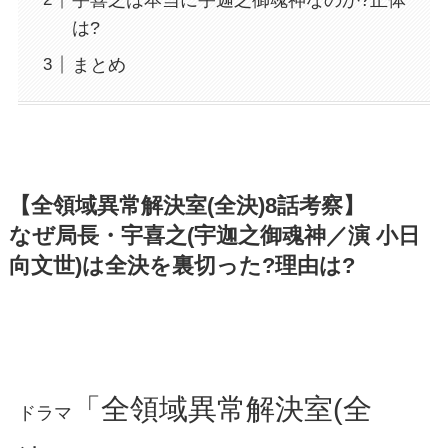
は?
まとめ
【全領域異常解決室(全決)8話考察】
なぜ局長・宇喜之(宇迦之御魂神／演 小日
向文世)は全決を裏切った?理由は?
「全領域異常解決室(全
ドラマ