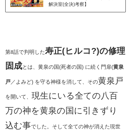
解決室(全決)考察】
寿正(ヒルコ?)の修理
第8話で判明した
固成
とは、黄泉の国(死者の国) に続く門扉(
黄泉
黄泉戸
戸
／よみど) を守る神様を消して、その
現生にいる全ての八百
を開いて、
万の神を黄泉の国に引きずり
込む事
でした。そして全ての神が消えた現世