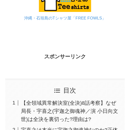
沖縄・石垣島のTシャツ屋「FREE FOWLS」
スポンサーリンク
目次
【全領域異常解決室(全決)8話考察】なぜ
局長・宇喜之(宇迦之御魂神／演 小日向文
世)は全決を裏切った?理由は?
宇喜之は本当に宇迦之御魂神なのか?正体