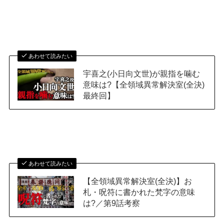
あわせて読みたい
宇喜之(小日向文世)が親指を噛む
意味は?【全領域異常解決室(全決)
最終回】
あわせて読みたい
【全領域異常解決室(全決)】お
札・呪符に書かれた梵字の意味
は?／第9話考察