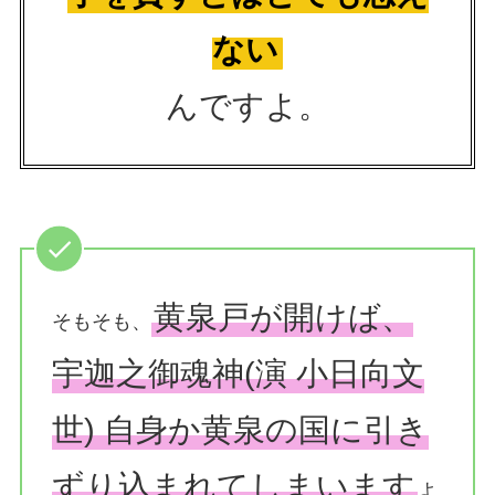
ない
んですよ。
黄泉戸が開けば、
そもそも、
宇迦之御魂神(演 小日向文
世) 自身か黄泉の国に引き
ずり込まれてしまいます
よ