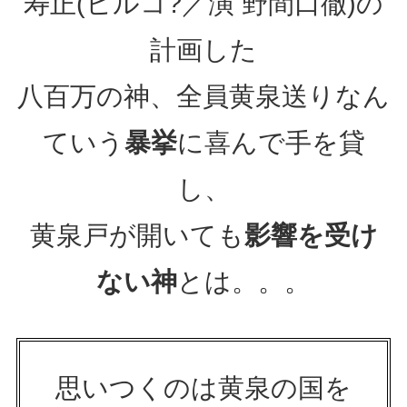
寿正(ヒルコ?／演 野間口徹)の
計画した
八百万の神、全員黄泉送りなん
ていう
暴挙
に喜んで手を貸
し、
黄泉戸が開いても
影響を受け
ない神
とは。。。
思いつくのは黄泉の国を