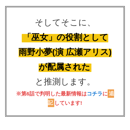
そしてそこに、
「巫女」の役割として
雨野小夢(演 広瀬アリス)
が配属された
と推測します。
※第6話で判明した最新情報は
コチラ
に
追
記
しています!