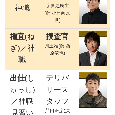
宇喜之民生
神職
(演 小日向文
世)
禰宜
(ね
捜査官
興玉雅(演 藤
ぎ)／神
原竜也)
職
出仕
(し
デリバ
ゅっし)
リース
／神職
タッフ
芹田正彦(演
見習い