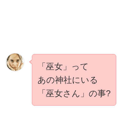
「巫女」って
あの神社にいる
「巫女さん」の事?