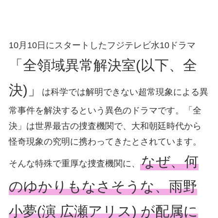
10月10日にスタートしたフジテレビ水10ドラマ
「全領域異常解決室(以下、全
決)」
は科学では解明できない超常現象による異
常事件を解決するという異色のドラマです。「全
決」は世界最古の捜査機関で、大和朝廷時代から
怪奇現象の究明に携わってきたとされています。
なぜ、何
そんな特殊で重厚な捜査機関に、
のゆかりもなさそうな、雨野
小夢(演 広瀬アリス) が配属に