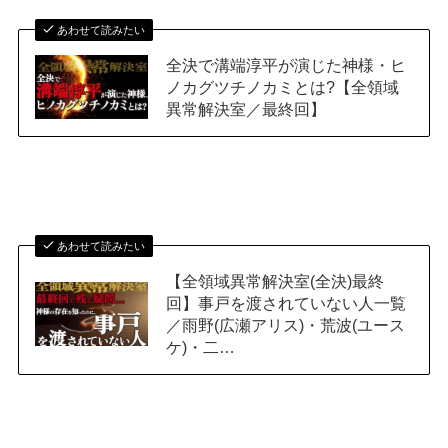
あわせて読みたい
全決で溝端淳平が演じた神様・ヒ
ノカグツチノカミとは?【全領域
異常解決室／最終回】
あわせて読みたい
【全領域異常解決室(全決)最終
回】事戸を渡されていない人一覧
／雨野(広瀬アリス)・荒波(ユース
ケ)・二…