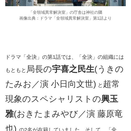
「全領域異常解決室」の庁舎は神社の隣
画像出典：ドラマ「全領域異常解決室」第1話より
ドラマ「全決」の第1話では、「全決」の組織には
局長の
宇喜之民生
(うきの
もともと
たみお／演 小日向文世)
超常
と
現象のスペシャリストの
興玉
雅
(おきたまみやび／演 藤原竜
也)
の2名が在籍していました。そして、「全