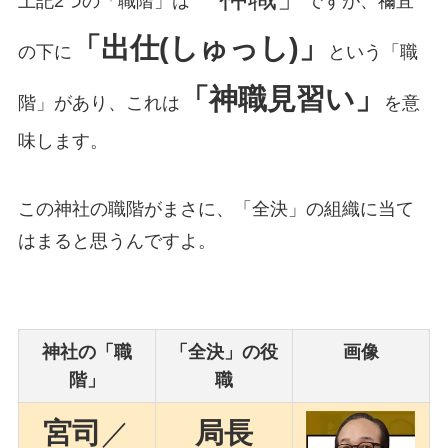
上記2つの「職階」は
ですが、禰宜
「出仕(しゅっし)」
の下に
という「職
「神職見習い」
階」があり、これは
を意
味します。
この神社の職階がまさに、「全決」の組織に当て
はまると思うんですよ。
神社の「職
「全決」の役
画像
階」
職
宮司
／
局長