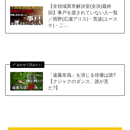
【全領域異常解決室(全決)最終
回】事戸を渡されていない人一覧
／雨野(広瀬アリス)・荒波(ユース
ケ)・二…
あわせて読みたい
「遠藤友哉」を演じる俳優は誰?
【クジャクのダンス、誰が見
た?】