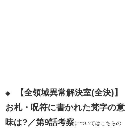
【全領域異常解決室(全決)】
◆
お札・呪符に書かれた梵字の意
味は?／第9話考察
についてはこちらの