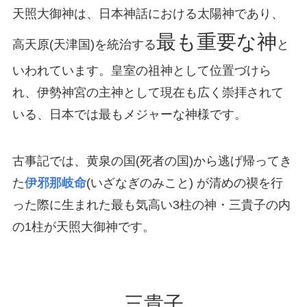
天照大御神は、日本神話における太陽神であり、
最も重要な神
高天原(天津国)を統治する
と
いわれています。皇室の祖神として位置づけら
れ、伊勢神宮の主神として現在も広く崇拝されて
いる、日本では最もメジャーな神様です。
古事記では、黄泉の国(死者の国)から逃げ帰ってき
た
伊邪那岐命
(いざなぎのみこと) が清めの禊を行
った際に生まれた最も気高い3柱の神・三貴子の内
の1柱が天照大御神です。
三貴子