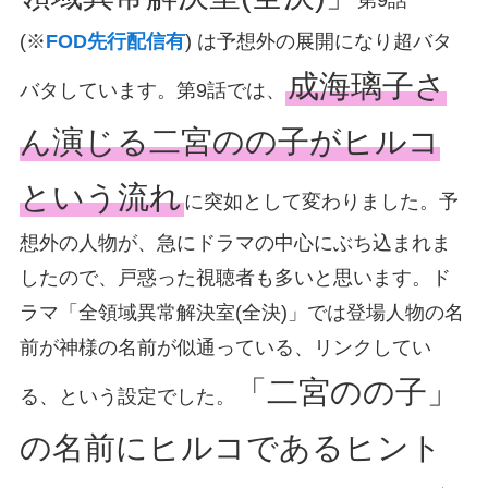
(※
FOD先行配信有
) は予想外の展開になり超バタ
成海璃子さ
バタしています。第9話では、
ん演じる二宮のの子がヒルコ
という流れ
に突如として変わりました。予
想外の人物が、急にドラマの中心にぶち込まれま
したので、戸惑った視聴者も多いと思います。ド
ラマ「全領域異常解決室(全決)」では登場人物の名
前が神様の名前が似通っている、リンクしてい
「二宮のの子」
る、という設定でした。
の名前にヒルコであるヒント