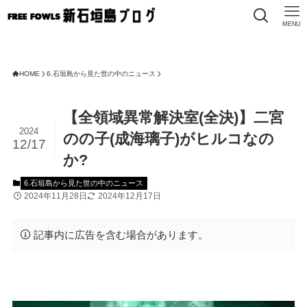
MENU
F
HOME
6.石垣島から見た世の中のニュース
【全領域異常解決室(全決)】二宮
2024
のの子(成海璃子)がヒルコなの
12/17
か?
6.石垣島から見た世の中のニュース
2024年11月28日
2024年12月17日
記事内に広告を含む場合があります。