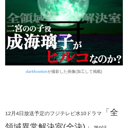
darkfoxelixir
が撮影した画像(加工して掲載)
「全
12月4日放送予定のフジテレビ水10ドラマ
領域異常解決室(全決)」
第9話