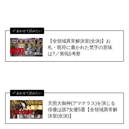
あわせて読みたい
【全領域異常解決室(全決)】お
札・呪符に書かれた梵字の意味
は?／第9話考察
あわせて読みたい
天照大御神(アマテラス)を演じる
俳優は誰?女優5選【全領域異常解
決室(全決)】