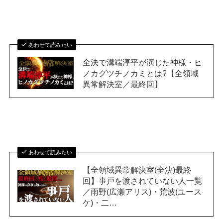
あわせて読みたい
全決で溝端淳平が演じた神様・ヒ
ノカグツチノカミとは?【全領域
異常解決室／最終回】
あわせて読みたい
【全領域異常解決室(全決)最終
回】事戸を渡されていない人一覧
／雨野(広瀬アリス)・荒波(ユース
ケ)・二…