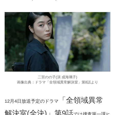
二宮のの子(演 成海璃子)
画像出典：ドラマ「全領域異常解決室」第8話より
「全領域異常
12月4日放送予定のドラマ
解決室(全決)」第9話
では捜査第一課ヒ