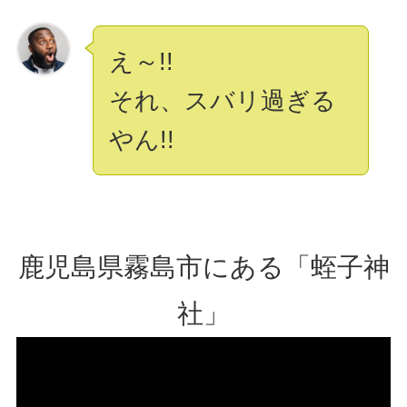
え～!!
それ、スバリ過ぎる
やん!!
鹿児島県霧島市にある「蛭子神
社」