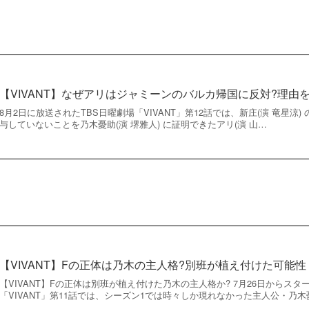
【VIVANT】なぜアリはジャミーンのバルカ帰国に反対?理由
8月2日に放送されたTBS日曜劇場「VIVANT」第12話では、新庄(演 竜星涼
与していないことを乃木憂助(演 堺雅人) に証明できたアリ(演 山…
【VIVANT】Fの正体は乃木の主人格?別班が植え付けた可能性
【VIVANT】Fの正体は別班が植え付けた乃木の主人格か? 7月26日からスタ
「VIVANT」第11話では、シーズン1では時々しか現れなかった主人公・乃木