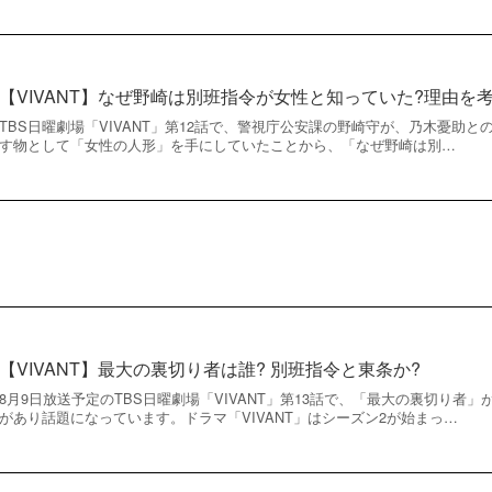
【VIVANT】なぜ野崎は別班指令が女性と知っていた?理由を
TBS日曜劇場「VIVANT」第12話で、警視庁公安課の野崎守が、乃木憂助
す物として「女性の人形」を手にしていたことから、「なぜ野崎は別…
【VIVANT】最大の裏切り者は誰? 別班指令と東条か?
8月9日放送予定のTBS日曜劇場「VIVANT」第13話で、「最大の裏切り者
があり話題になっています。ドラマ「VIVANT」はシーズン2が始まっ…