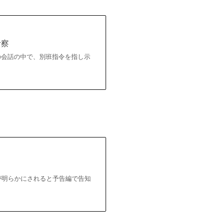
考察
との会話の中で、別班指令を指し示
」が明らかにされると予告編で告知