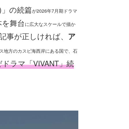
ン)」の続篇
が2026年7月期ドラマ
本を舞台
に広大なスケールで描か
の記事が正しければ、
ア
ス地方のカスピ海西岸にある国で、石
ドラマ「VIVANT」続