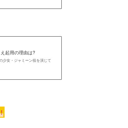
さえ起用の理由は?
和国の少女・ジャミーン役を演じて
!