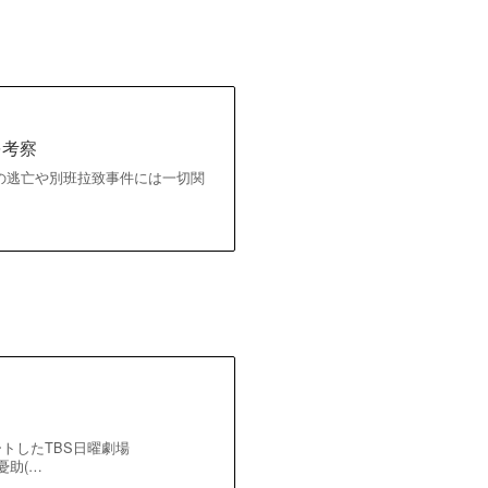
を考察
) の逃亡や別班拉致事件には一切関
ートしたTBS日曜劇場
憂助(…