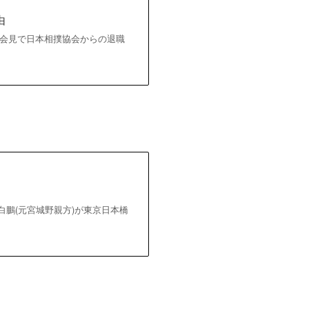
由
記者会見で日本相撲協会からの退職
白鵬(元宮城野親方)が東京日本橋