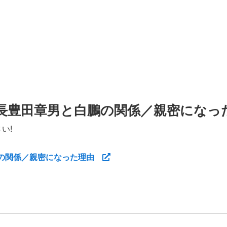
長豊田章男と白鵬の関係／親密になっ
い!
鵬の関係／親密になった理由