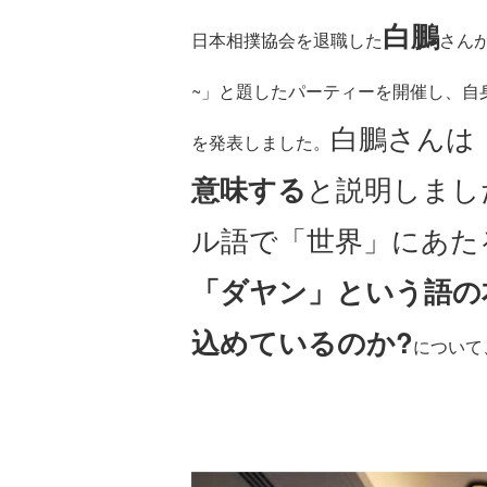
白鵬
日本相撲協会を退職した
さん
~」と題したパーティーを開催し、自
白鵬さんは
を発表しました。
意味する
と説明しまし
ル語で「世界」にあた
「ダヤン」という語の
込めているのか?
について