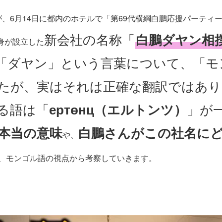
が、6月14日に都内のホテルで「第69代横綱白鵬応援パーティー
新会社の名称「
白鵬ダヤン相
身が設立した
「ダヤン」という言葉について、「モ
たが、実はそれは正確な翻訳ではあり
る語は「
ертөнц（エルトンツ）
」が
本当の意味
白鵬さんがこの社名に
や、
、モンゴル語の視点から考察していきます。