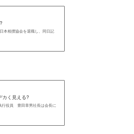
?
けで日本相撲協会を退職し、同日記
デカく見える?
佐藤恒治執行役員 豊田章男社長は会長に