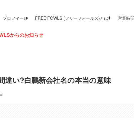
プロフィール
FREE FOWLS (フリーフォールス)とは?
営業時
せ
間違い?白鵬新会社名の本当の意味
5日