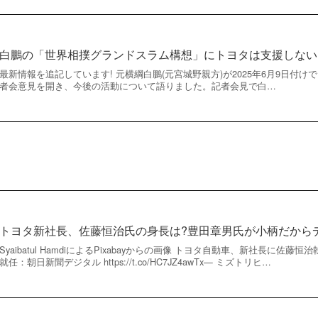
白鵬の「世界相撲グランドスラム構想」にトヨタは支援しない
最新情報を追記しています! 元横綱白鵬(元宮城野親方)が2025年6月9日付
者会意見を開き、今後の活動について語りました。記者会見で白…
トヨタ新社長、佐藤恒治氏の身長は?豊田章男氏が小柄だから
Syaibatul HamdiによるPixabayからの画像 トヨタ自動車、新社長に
就任：朝日新聞デジタル https://t.co/HC7JZ4awTx— ミズトリヒ…