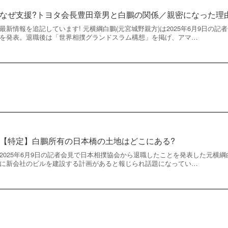
なぜ支援?トヨタ会長豊田章男と白鵬の関係／親密になった理
最新情報を追記しています! 元横綱白鵬(元宮城野親方)は2025年6月9日の
を発表。退職後は「世界相撲グランドスラム構想」を掲げ、アマ…
【特定】白鵬所有の日本橋の土地はどこにある?
2025年6月9日の記者会見で日本相撲協会から退職したことを発表した元横綱
に新会社のビルを建設する計画があると報じられ話題になってい…