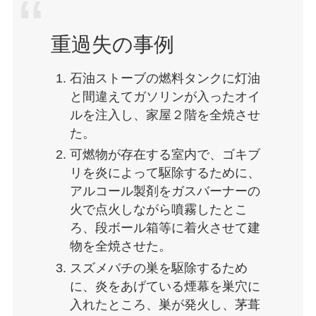
重過失の事例
石油ストーブの燃料タンクに灯油
と間違えてガソリンが入ったオイ
ルを注入し、家屋２階を全焼させ
た。
可燃物が存在する室内で、ゴキブ
リを炎によって駆除するために、
アルコール製剤をガスバーナーの
火で点火しながら噴霧したとこ
ろ、段ボール箱等に着火させて建
物を全焼させた。
スズメバチの巣を駆除するため
に、炎をあげている煙幕を巣穴に
入れたところ、巣が発火し、茅葺