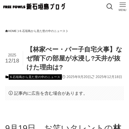
MENU
F
HOME
6.石垣島から見た世の中のニュース
【林家ぺー・パー子自宅火事】な
2025
ぜ階下の部屋が水浸し?天井が抜
12/18
けた理由は?
2025年9月20日
2025年12月18日
6.石垣島から見た世の中のニュース
記事内に広告を含む場合があります。
9月19日、お笑いタレントの
林