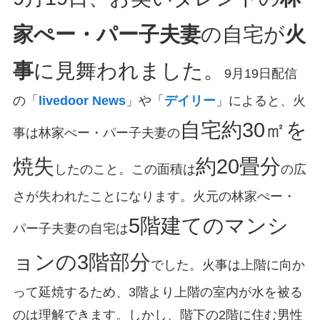
家ぺー・パー子夫妻
の自宅が
火
事
に見舞われました。
9月19日配信
の「
livedoor News
」や「
デイリー
」によると、火
自宅約30㎡を
事は林家ぺー・パー子夫妻の
焼失
約20畳分
したのこと。この面積は
の広
さが失われたことになります。火元の林家ぺー・
5階建てのマンシ
パー子夫妻の自宅は
ョンの3階部分
でした。火事は上階に向か
って延焼するため、3階より上階の室内が水を被る
のは理解できます。しかし、階下の2階に住む男性