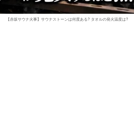
【赤坂サウナ火事】サウナストーンは何度ある? タオルの発火温度は?