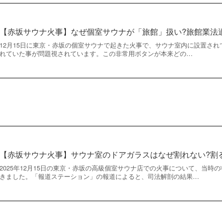
【赤坂サウナ火事】なぜ個室サウナが「旅館」扱い?旅館業法
12月15日に東京・赤坂の個室サウナで起きた火事で、サウナ室内に設置さ
れていた事が問題視されています。この非常用ボタンが本来どの…
【赤坂サウナ火事】サウナ室のドアガラスはなぜ割れない?割
2025年12月15日の東京・赤坂の高級個室サウナ店での火事について、当時
きました。「報道ステーション」の報道によると、司法解剖の結果…