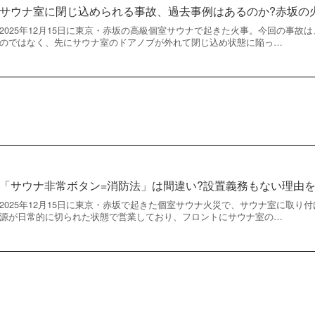
サウナ室に閉じ込められる事故、過去事例はあるのか?赤坂の
2025年12月15日に東京・赤坂の高級個室サウナで起きた火事。今回の事故
のではなく、先にサウナ室のドアノブが外れて閉じ込め状態に陥っ…
「サウナ非常ボタン=消防法」は間違い?設置義務もない理由
2025年12月15日に東京・赤坂で起きた個室サウナ火災で、サウナ室に取り
源が日常的に切られた状態で営業しており、フロントにサウナ室の…