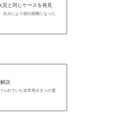
火災と同じケースを発見
は、出火により脱出困難になった
を解説
付けられていた非常用ボタンの電