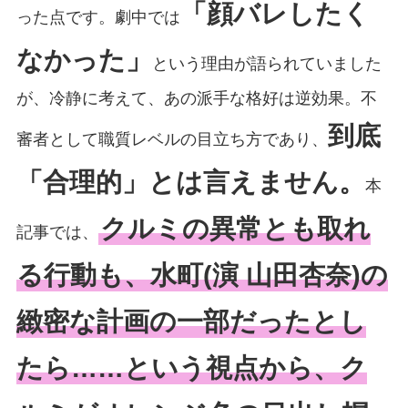
「顔バレしたく
った点です。劇中では
なかった」
という理由が語られていました
が、冷静に考えて、あの派手な格好は逆効果。不
到底
審者として職質レベルの目立ち方であり、
「合理的」とは言えません。
本
クルミの異常とも取れ
記事では、
る行動も、水町(演 山田杏奈)の
緻密な計画の一部だったとし
たら……という視点から、ク