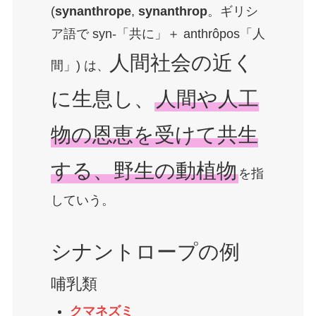
(
synanthrope
,
synanthrop
。ギリシ
ア語で syn-「共に」＋ anthrôpos「人
人間社会の近く
間」) は、
に生息し、
人間や人工
物の恩恵を受けて共生
する、野生の動植物
を指
していう。
シナントロープの例
哺乳類
クマネズミ