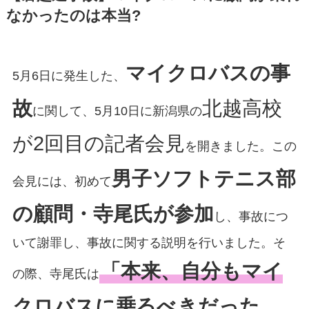
なかったのは本当?
マイクロバスの事
5月6日に発生した、
故
北越高校
に関して、5月10日に新潟県の
が2回目の記者会見
を開きました。この
男子ソフトテニス部
会見には、初めて
の顧問・寺尾氏が参加
し、事故につ
いて謝罪し、事故に関する説明を行いました。そ
「本来、自分もマイ
の際、寺尾氏は
クロバスに乗るべきだった