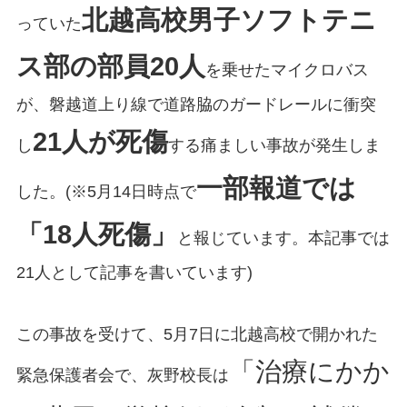
北越高校男子ソフトテニ
っていた
ス部の部員20人
を乗せたマイクロバス
が、磐越道上り線で道路脇のガードレールに衝突
21人が死傷
し
する痛ましい事故が発生しま
一部報道では
した。(※5月14日時点で
「18人死傷」
と報じています。本記事では
21人として記事を書いています)
この事故を受けて、5月7日に北越高校で開かれた
「治療にかか
緊急保護者会で、灰野校長は