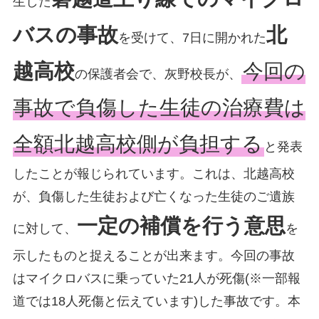
生した
バスの事故
北
を受けて、7日に開かれた
越高校
今回の
の保護者会で、灰野校長が、
事故で負傷した生徒の治療費は
全額北越高校側が負担する
と発表
したことが報じられています。これは、北越高校
が、負傷した生徒および亡くなった生徒のご遺族
一定の補償を行う意思
に対して、
を
示したものと捉えることが出来ます。今回の事故
はマイクロバスに乗っていた21人が死傷(※一部報
道では18人死傷と伝えています)した事故です。本