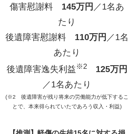
傷害慰謝料
145万円
／1名あ
たり
後遺障害慰謝料
110万円
／1名
あたり
※2
後遺障害逸失利益
125万円
／1名あたり
(※2 後遺障害が残り将来の労働能力が低下するこ
とで、本来得られていたであろう収入・利益)
【推測】軽傷の生徒15名に対する損