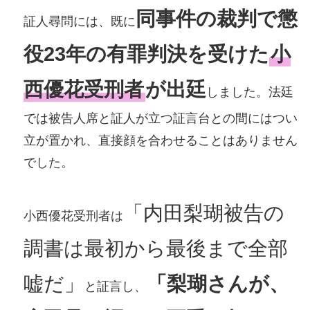
同事件の裁判で懲
証人尋問には、既に
役23年の有罪判決を受けた
小
西優花受刑者
が出廷
しました。法廷
では被告人席と証人が立つ証言台との間にはつい
立が置かれ、直接顔を合わせることはありません
でした。
「内田梨瑚被告の
小西優花受刑者は
調書は最初から最後まで全部
嘘だ」
「梨瑚さんが、
と証言し、