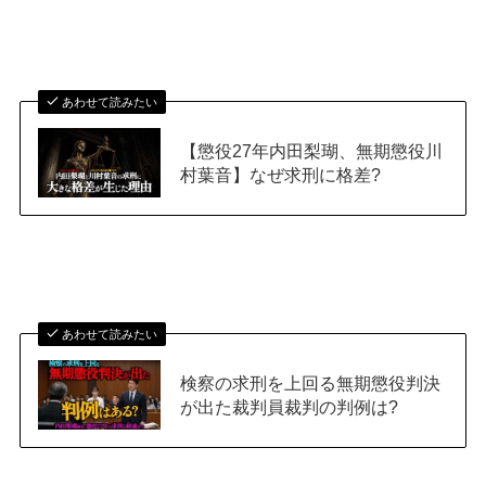
あわせて読みたい
【懲役27年内田梨瑚、無期懲役川
村葉音】なぜ求刑に格差?
あわせて読みたい
検察の求刑を上回る無期懲役判決
が出た裁判員裁判の判例は?