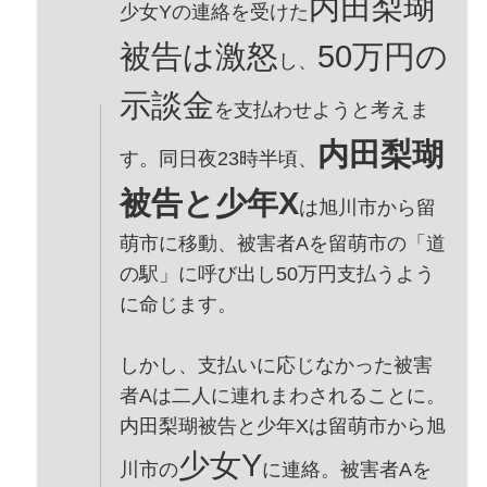
内田梨瑚
少女Yの連絡を受けた
被告は激怒
50万円の
し、
示談金
を支払わせようと考えま
内田梨瑚
す。同日夜23時半頃、
被告と少年X
は旭川市から留
萌市に移動、被害者Aを留萌市の「道
の駅」に呼び出し50万円支払うよう
に命じます。
しかし、支払いに応じなかった被害
者Aは二人に連れまわされることに。
内田梨瑚被告と少年Xは留萌市から旭
少女Y
川市の
に連絡。被害者Aを