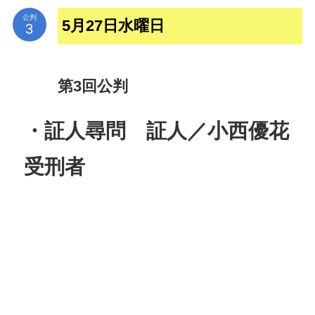
公判
5月27日水曜日
第3回公判
・証人尋問 証人／小西優花
受刑者