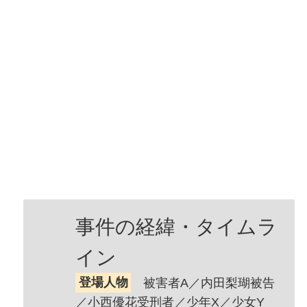
事件の経緯・タイムラ
イン
登場人物
被害者A／内田梨瑚被告
／小西優花受刑者／少年X／少女Y