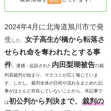
2024年4月に北海道旭川市で発
生
女子高生が橋から転落さ
した、
せられ命を奪われたとする事
件
内田梨瑚被告
。逮捕・起訴された
の裁
判員裁判が始まり、マスコミが広く報じていま
す。しかし、裁判全体の日程や流れをまとめた記
事がほとんど存在していないことから、本記事で
初公判から判決まで、
裁判の
は