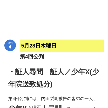
公判
5月28日木曜日
第4回公判
・証人尋問 証人／少年X(少
年院送致処分)
第4回公判には、内田梨瑚被告の舎弟の一人、