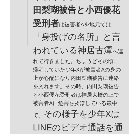
田梨瑚被告と小西優花
受刑者
は被害者Aを地元では
「身投げの名所」と言
われている神居古潭
へ連
れて行きました。ちょうどその頃、
帰宅していた少年Xが被害者Aの身の
上が心配になり内田梨瑚被告に連絡
を入れます。その時、内田梨瑚被告
と小西優花受刑者は神居大橋の上で
被害者Aに危害を及ぼしている最中
その様子を少年Xは
で、
LINEのビデオ通話を通