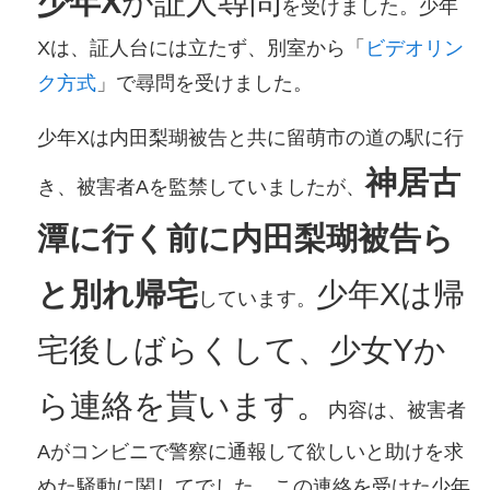
少年X
が証人尋問
を受けました。少年
Xは、証人台には立たず、別室から「
ビデオリン
ク方式
」で尋問を受けました。
少年Xは内田梨瑚被告と共に留萌市の道の駅に行
神居古
き、被害者Aを監禁していましたが、
潭に行く前に内田梨瑚被告ら
と別れ帰宅
少年Xは帰
しています。
宅後しばらくして、少女Yか
ら連絡を貰います。
内容は、被害者
Aがコンビニで警察に通報して欲しいと助けを求
めた騒動に関してでした。この連絡を受けた少年