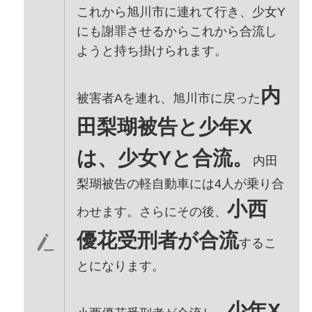
これから旭川市に連れて行き、少女Y
にも謝罪させるからこれから合流し
ようと持ち掛けられます。
内
被害者Aを連れ、旭川市に戻った
田梨瑚被告と少年X
は、少女Yと合流。
内田
梨瑚被告の軽自動車には4人が乗り合
小西
わせます。さらにその後、
優花受刑者が合流
するこ
とになります。
少年X