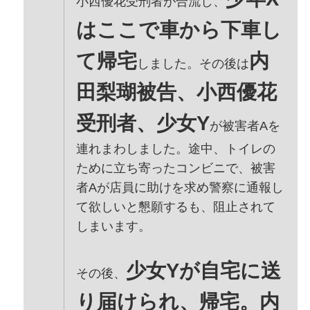
小西優花受刑者が合流し、
はここで車から下車し
て帰宅
内
しました。その後は
田梨瑚被告、小西優花
受刑者、少女Y
が被害者Aを
連れまわしました。途中、トイレの
ために立ち寄ったコンビニで、被害
者Aが店員に助けを求め警察に通報し
て欲しいと懇願するも、阻止されて
しまいます。
少女Yが自宅に送
その後、
り届けられ、帰宅。内