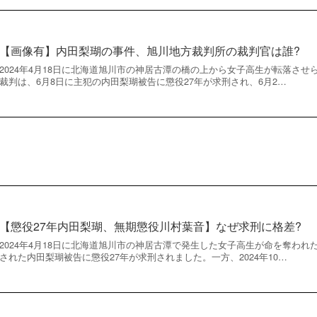
【画像有】内田梨瑚の事件、旭川地方裁判所の裁判官は誰?
2024年4月18日に北海道旭川市の神居古潭の橋の上から女子高生が転落さ
裁判は、6月8日に主犯の内田梨瑚被告に懲役27年が求刑され、6月2…
【懲役27年内田梨瑚、無期懲役川村葉音】なぜ求刑に格差?
2024年4月18日に北海道旭川市の神居古潭で発生した女子高生が命を奪われ
された内田梨瑚被告に懲役27年が求刑されました。一方、2024年10…