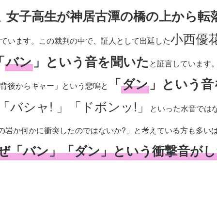
女子高生が神居古潭の橋の上から転
、
小西優
ています。この裁判の中で、証人として出廷した
「
バン
」という音を聞いた
と証言しています
「
ダン
」という音
背後からキャー」という悲鳴と
「バシャ! 」「ドボンッ!」
といった水音では
の岩か何かに衝突したのではないか?」と考えている方も多い
ぜ「バン」「ダン」という衝撃音がし