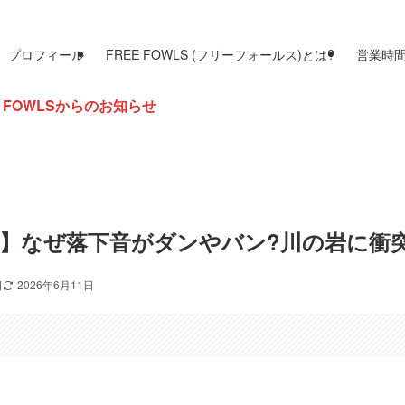
プロフィール
FREE FOWLS (フリーフォールス)とは?
営業時
知らせ
】なぜ落下音がダンやバン?川の岩に衝突
日
2026年6月11日