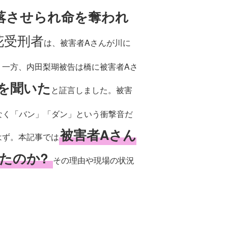
落させられ命を奪われ
花受刑者
は、被害者Aさんが川に
。一方、内田梨瑚被告は橋に被害者Aさ
を聞いた
と証言しました。被害
なく「バン」「ダン」という衝撃音だ
被害者Aさん
はず。本記事では
たのか?
その理由や現場の状況