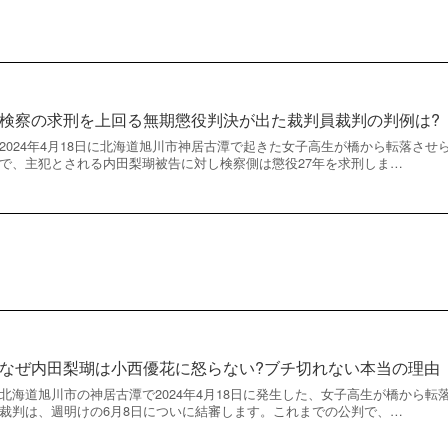
検察の求刑を上回る無期懲役判決が出た裁判員裁判の判例は?
2024年4月18日に北海道旭川市神居古潭で起きた女子高生が橋から転落さ
で、主犯とされる内田梨瑚被告に対し検察側は懲役27年を求刑しま…
なぜ内田梨瑚は小西優花に怒らない?ブチ切れない本当の理由
北海道旭川市の神居古潭で2024年4月18日に発生した、女子高生が橋から
裁判は、週明けの6月8日についに結審します。これまでの公判で、…