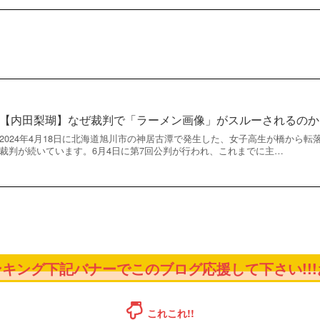
【内田梨瑚】なぜ裁判で「ラーメン画像」がスルーされるのか
2024年4月18日に北海道旭川市の神居古潭で発生した、女子高生が橋から
裁判が続いています。6月4日に第7回公判が行われ、これまでに主…
キング下記バナーでこのブログ応援して下さい!!!お
これこれ!!