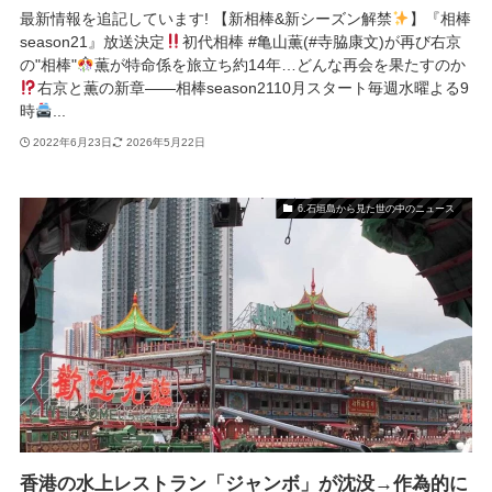
最新情報を追記しています! 【新相棒&新シーズン解禁
】『相棒
season21』放送決定
初代相棒 #亀山薫(#寺脇康文)が再び右京
の"相棒"
薫が特命係を旅立ち約14年…どんな再会を果たすのか
右京と薫の新章――相棒season2110月スタート毎週水曜よる9
時
...
2022年6月23日
2026年5月22日
6.石垣島から見た世の中のニュース
香港の水上レストラン「ジャンボ」が沈没→作為的に