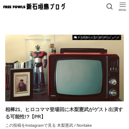
MENU
6.石垣島から見た世の中のニュース
相棒21、ヒロコママ登場回に木梨憲武がゲスト出演す
る可能性!?【PR】
この投稿をInstagramで見る 木梨憲武 / Noritake