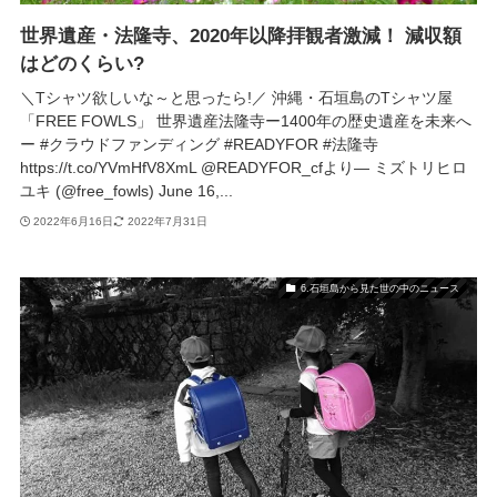
世界遺産・法隆寺、2020年以降拝観者激減！ 減収額
はどのくらい?
＼Tシャツ欲しいな～と思ったら!／ 沖縄・石垣島のTシャツ屋
「FREE FOWLS」 世界遺産法隆寺ー1400年の歴史遺産を未来へ
ー #クラウドファンディング #READYFOR #法隆寺
https://t.co/YVmHfV8XmL @READYFOR_cfより— ミズトリヒロ
ユキ (@free_fowls) June 16,...
2022年6月16日
2022年7月31日
6.石垣島から見た世の中のニュース