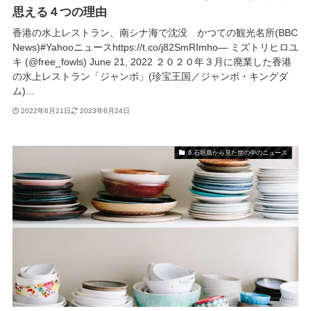
思える４つの理由
香港の水上レストラン、南シナ海で沈没 かつての観光名所(BBC
News)#Yahooニュースhttps://t.co/j82SmRImho— ミズトリヒロユ
キ (@free_fowls) June 21, 2022 ２０２０年３月に廃業した香港
の水上レストラン「ジャンボ」(珍宝王国／ジャンボ・キングダ
ム)...
2022年6月21日
2023年6月24日
6.石垣島から見た世の中のニュース