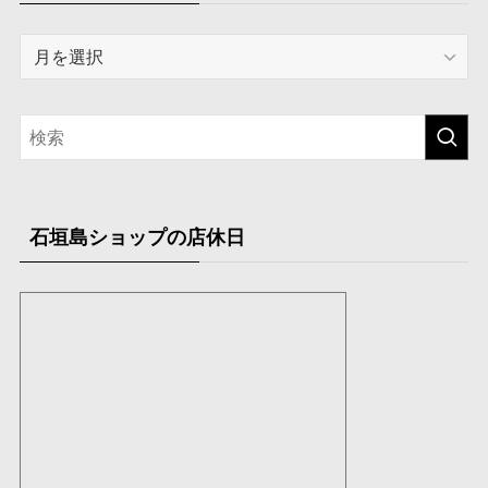
選
ア
択
ー
カ
イ
ブ
石垣島ショップの店休日