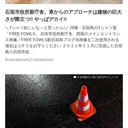
石垣市役所新庁舎、東からのアプローチは建物の巨大
さが際立つ!! やっぱデカイ!!
＼Tシャツ欲しいな～と思ったら!／ 沖縄・石垣島のTシャツ屋
「FREE FOWLS」 石垣市役所新庁舎、西面のメインエントラン
ス画像／FREE FOWLS新石垣島ブログ当画像を二次使用される
場合はコチラをお守りください ２０２１年１１月に完成した石垣
島の石垣市役...
2022年6月18日
2022年8月18日
6.石垣島から見た世の中のニュース