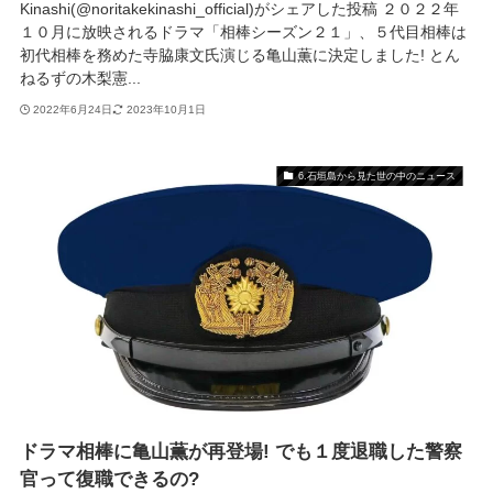
Kinashi(@noritakekinashi_official)がシェアした投稿 ２０２２年
１０月に放映されるドラマ「相棒シーズン２１」、５代目相棒は
初代相棒を務めた寺脇康文氏演じる亀山薫に決定しました! とん
ねるずの木梨憲...
2022年6月24日
2023年10月1日
6.石垣島から見た世の中のニュース
ドラマ相棒に亀山薫が再登場! でも１度退職した警察
官って復職できるの?