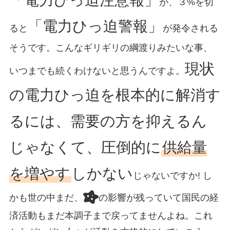
「電力ひっ迫注意報」
が、３%を切
「電力ひっ迫警報」
ると
が発令される
そうです。こんなギリギリの綱渡りみたいな事、
現状
いつまでも続くわけないと思うんですよ。
の電力ひっ迫を根本的に解消す
るには、需要の方を抑えるん
じゃなくて、圧倒的に
供給量
を増やす
しかない
じゃないですか! し
かも世の中まだ、
の影響が残っていて国民の経
済活動もまだ本調子まで戻ってませんよね。これ