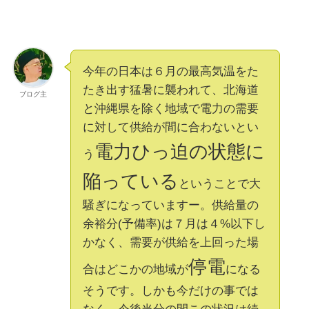
今年の日本は６月の最高気温をた
たき出す猛暑に襲われて、北海道
ブログ主
と沖縄県を除く地域で電力の需要
に対して供給が間に合わないとい
電力ひっ迫の状態に
う
陥っている
ということで大
騒ぎになっていますー。供給量の
余裕分(予備率)は７月は４%以下し
かなく、需要が供給を上回った場
停電
合はどこかの地域が
になる
そうです。しかも今だけの事では