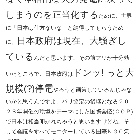
しまうのを正当化する
ために、世界
に「日本は仕方ないな」と納得してもらうため
日本政府は現在、大騒ぎし
に、
ている
んだと思います。その前フリが十分効
ドンッ! っと大
いたところで、日本政府は
規模(?)停電
やろうと画策しているんじゃな
いかと思うんですよ。パリ協定の後継となる２０
２３年開催の環境をテーマにした国際会議(ＣＯＰ)
で日本は相当叩かれちゃうと思いますけどね。そ
して会議をすべてモニターしている国際ＮＧＯ気