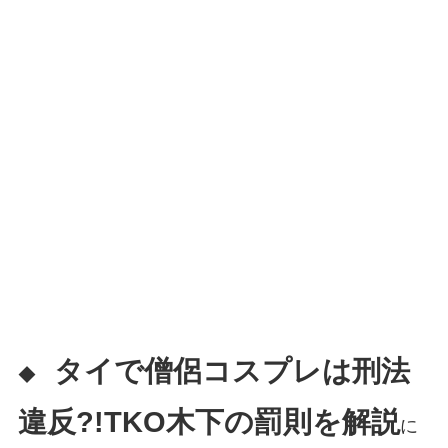
タイで僧侶コスプレは刑法
◆
違反?!TKO木下の罰則を解説
に