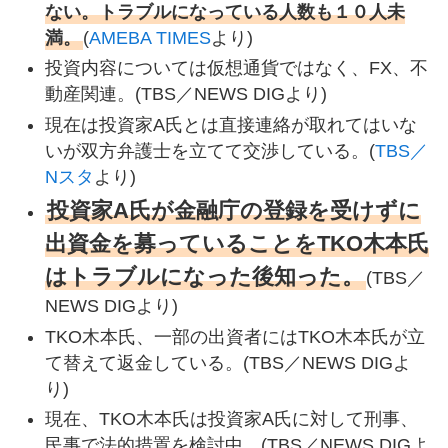
ない。トラブルになっている人数も１０人未
満。
(
AMEBA TIMES
より)
投資内容については仮想通貨ではなく、FX、不
動産関連。(TBS／NEWS DIGより)
現在は投資家A氏とは直接連絡が取れてはいな
いが双方弁護士を立てて交渉している。(
TBS／
Nスタ
より)
投資家A氏が金融庁の登録を受けずに
出資金を募っていることをTKO木本氏
はトラブルになった後知った。
(TBS／
NEWS DIGより)
TKO木本氏、一部の出資者にはTKO木本氏が立
て替えて返金している。(TBS／NEWS DIGよ
り)
現在、TKO木本氏は投資家A氏に対して刑事、
民事で法的措置を検討中。(TBS／NEWS DIGよ