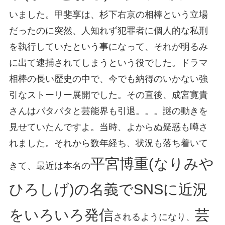
いました。甲斐享は、杉下右京の相棒という立場
だったのに突然、人知れず犯罪者に個人的な私刑
を執行していたという事になって、それが明るみ
に出て逮捕されてしまうという役でした。ドラマ
相棒の長い歴史の中で、今でも納得のいかない強
引なストーリー展開でした。その直後、成宮寛貴
さんはバタバタと芸能界も引退。。。謎の動きを
見せていたんですよ。当時、よからぬ疑惑も噂さ
れました。それから数年経ち、状況も落ち着いて
平宮博重(なりみや
きて、最近は本名の
ひろしげ)の名義でSNSに近況
をいろいろ発信
芸
されるようになり、