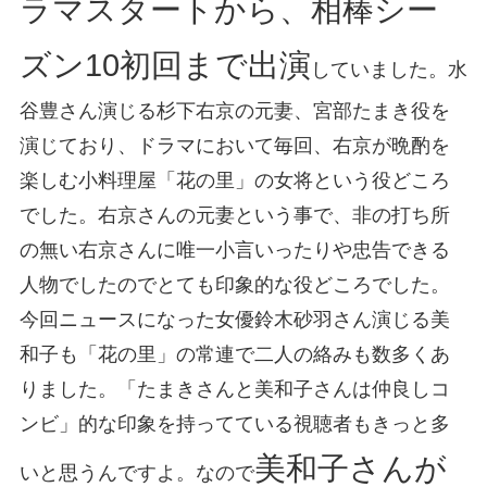
ラマスタートから、相棒シー
ズン10初回まで出演
していました。水
谷豊さん演じる杉下右京の元妻、宮部たまき役を
演じており、ドラマにおいて毎回、右京が晩酌を
楽しむ小料理屋「花の里」の女将という役どころ
でした。右京さんの元妻という事で、非の打ち所
の無い右京さんに唯一小言いったりや忠告できる
人物でしたのでとても印象的な役どころでした。
今回ニュースになった女優鈴木砂羽さん演じる美
和子も「花の里」の常連で二人の絡みも数多くあ
りました。「たまきさんと美和子さんは仲良しコ
ンビ」的な印象を持ってている視聴者もきっと多
美和子さんが
いと思うんですよ。なので