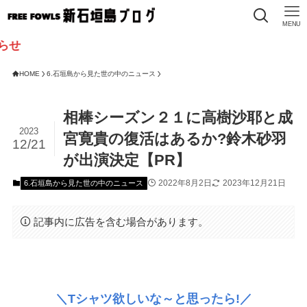
MENU
HOME
6.石垣島から見た世の中のニュース
相棒シーズン２１に高樹沙耶と成
2023
宮寛貴の復活はあるか?鈴木砂羽
12/21
が出演決定【PR】
2022年8月2日
2023年12月21日
6.石垣島から見た世の中のニュース
記事内に広告を含む場合があります。
＼Tシャツ欲しいな～と思ったら!／