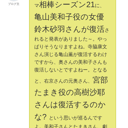
相棒シーズン21
ブログ主
マ
に、
亀山美和子役の女優
鈴木砂羽さんが復活
さ
れると発表がありました～。やっ
ぱりそうなりますよね。寺脇康文
さん演じる亀山薫が復活するわけ
ですから、奥さんの美和子さんも
復活しないとですよねー。となる
宮部
と、右京さんの元奥さん、
たまき役の高樹沙耶
さんは復活するのか
な?
という思いが巡るんです
よ。美和子さんとたまきさん、劇