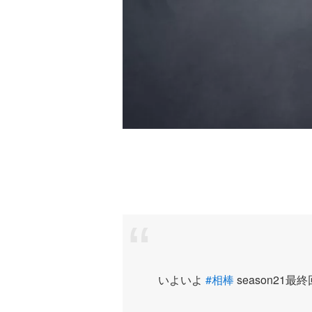
いよいよ
#相棒
season21