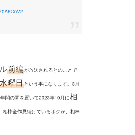
TNZ0A6CnV2
ル
前編
が放送されるとのことで
日水曜日
という事になります。3月
相
間の間を置いて2023年10月に
。相棒全作見続けているボクが、相棒