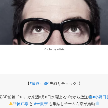
Photo by ellisia
【
#最終回SP
先取りチェック!!】
最終回SP前篇『13』が来週3月8日水曜よる9時から放送
#小野田
⁰
#神戸尊
と
#米沢守
も集結しチーム右京が始動