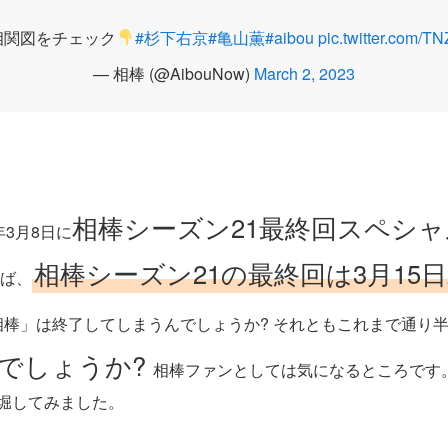
相関図をチェック
#杉下右京
#亀山薫
#aibou
pic.twitter.com/
— 相棒 (@AibouNow)
March 2, 2023
相棒シーズン21最終回スペシャ
年3月8日に
相棒シーズン21の最終回は3月15
ば、
相棒」は終了してしまうんでしょうか? それともこれまで通り半年
んでしょうか?
相棒ファンとしては気になるところです
深堀してみました。