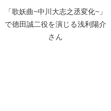
「歌妖曲~中川大志之丞変化~」
で徳田誠二役を演じる浅利陽介
さん