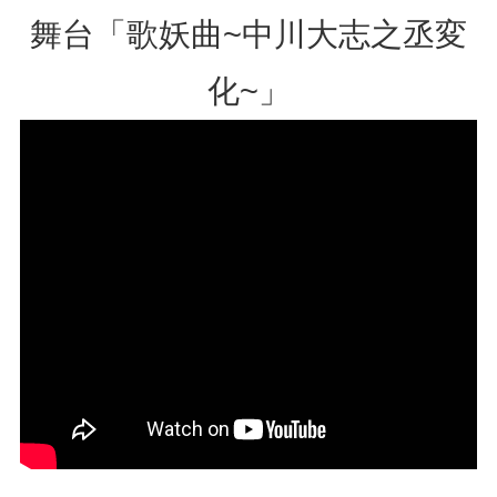
舞台「歌妖曲~中川大志之丞変
化~」