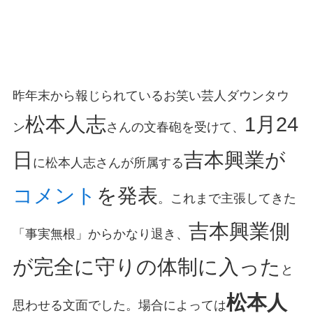
昨年末から報じられているお笑い芸人ダウンタウ
松本人志
1月24
ン
さんの文春砲を受けて、
日
吉本興業が
に松本人志さんが所属する
コメント
を発表
。これまで主張してきた
吉本興業側
「事実無根」からかなり退き、
が完全に守りの体制に入った
と
松本人
思わせる文面でした。場合によっては