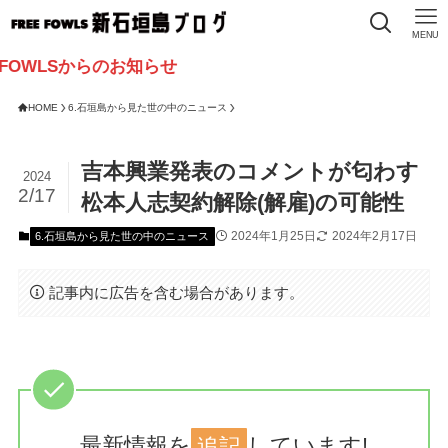
MENU
LSからのお知らせ
HOME
6.石垣島から見た世の中のニュース
吉本興業発表のコメントが匂わす
2024
2/17
松本人志契約解除(解雇)の可能性
2024年1月25日
2024年2月17日
6.石垣島から見た世の中のニュース
記事内に広告を含む場合があります。
最新情報を
追記
しています!