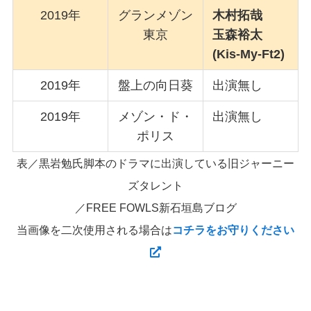
2019年
グランメゾン
木村拓哉
東京
玉森裕太
(Kis-My-Ft2)
2019年
盤上の向日葵
出演無し
2019年
メゾン・ド・
出演無し
ポリス
表／黒岩勉氏脚本のドラマに出演している旧ジャーニー
ズタレント
／FREE FOWLS新石垣島ブログ
当画像を二次使用される場合は
コチラをお守りください