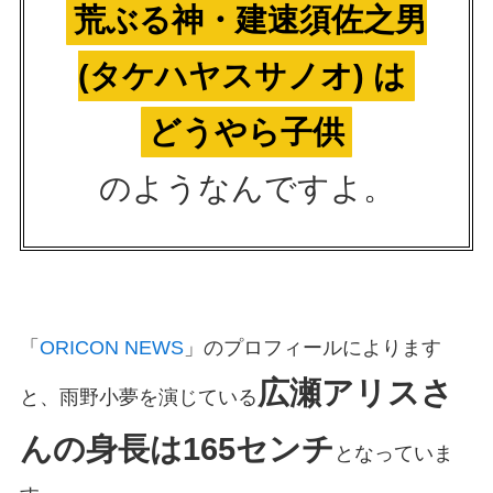
荒ぶる神・建速須佐之男
(タケハヤスサノオ) は
どうやら子供
のようなんですよ。
「
ORICON NEWS
」のプロフィールによります
広瀬アリスさ
と、雨野小夢を演じている
んの身長は165センチ
となっていま