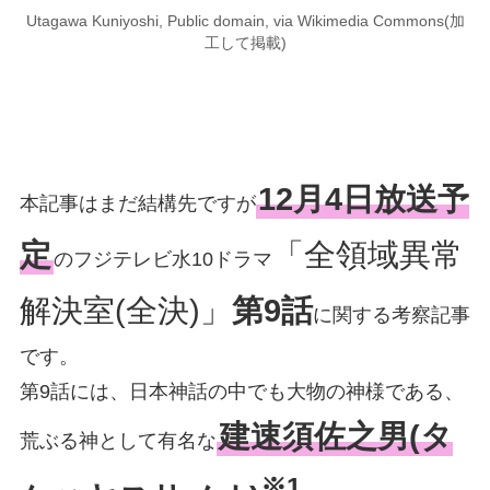
Utagawa Kuniyoshi, Public domain, via Wikimedia Commons(加
工して掲載)
12月4日放送予
本記事はまだ結構先ですが
定
「全領域異常
のフジテレビ水10ドラマ
解決室(全決)」
第9話
に関する考察記事
です。
第9話には、日本神話の中でも大物の神様である、
建速須佐之男(タ
荒ぶる神として有名な
※1