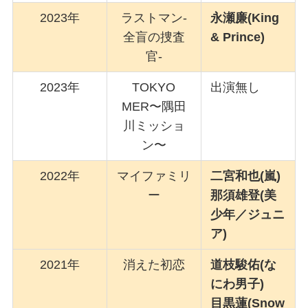
2023年
ラストマン-
永瀬廉(King
全盲の捜査
& Prince)
官-
2023年
TOKYO
出演無し
MER〜隅田
川ミッショ
ン〜
2022年
マイファミリ
二宮和也(嵐)
ー
那須雄登(美
少年／ジュニ
ア)
2021年
消えた初恋
道枝駿佑(な
にわ男子)
目黒蓮(Snow