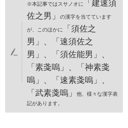
「建速須
※本記事ではスサノオに
佐之男」
の漢字を当てています
「須佐之
が、このほかに
男」、「速須佐之
男」、「須佐能男」、
「素戔嗚」、「神素戔
嗚」、「速素戔嗚」、
「武素戔嗚」
他、様々な漢字表
記があります。