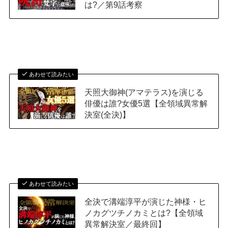
は?／第9話考察
あわせて読みたい
天照大御神(アマテラス)を演じる
俳優は誰?女優5選【全領域異常解
決室(全決)】
あわせて読みたい
全決で溝端淳平が演じた神様・ヒ
ノカグツチノカミとは?【全領域
異常解決室／最終回】