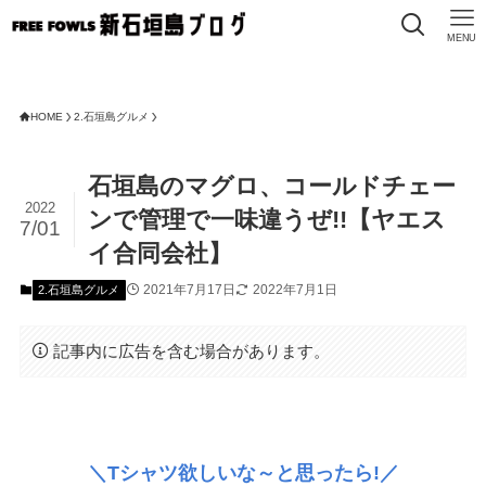
MENU
FR
HOME
2.石垣島グルメ
石垣島のマグロ、コールドチェー
2022
ンで管理で一味違うぜ!!【ヤエス
7/01
イ合同会社】
2021年7月17日
2022年7月1日
2.石垣島グルメ
記事内に広告を含む場合があります。
＼Tシャツ欲しいな～と思ったら!／