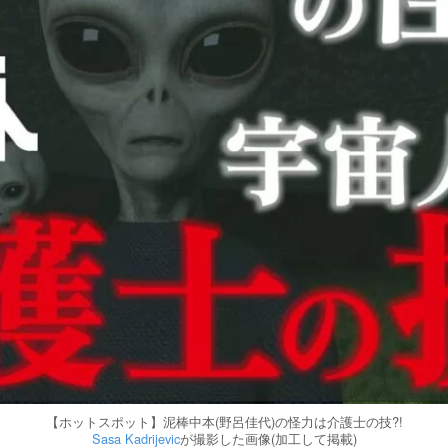
【ホットスポット】泥棒中本(野呂佳代)の怪力は介護士の技?!
Sasa Kadrijevic
が撮影した画像(加工して掲載)