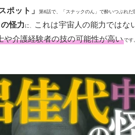
スポット」
第6話で、「スナックのん」で酔いつぶれだ
の怪力
これは宇宙人の能力ではな
に、
士や介護経験者の技の可能性が高い
です