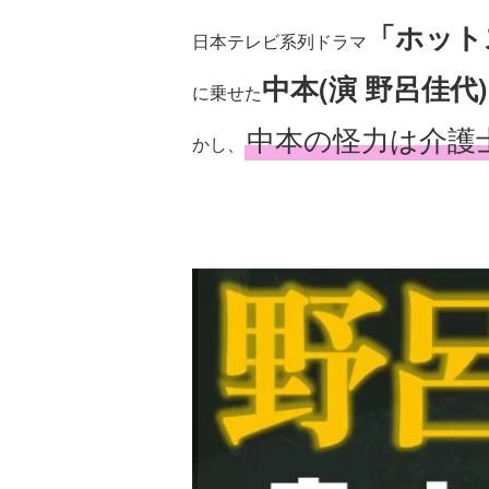
「ホット
日本テレビ系列ドラマ
中本(演 野呂佳代)
に乗せた
中本の怪力は介護
かし、