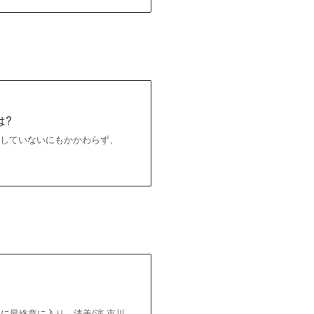
は?
演していないにもかかわらず、
に最終章に入り、清美(演 市川