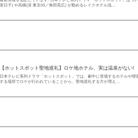
実日子) や高橋(演 東京03／角田晃広) が勤めるレイクホテル浅…
【ホットスポット聖地巡礼】ロケ地ホテル、実は温泉がない!
日本テレビ系列ドラマ「ホットスポット」では、劇中に登場するホテルや喫
する場所でロケが行われていることから、聖地巡礼する方が増え…