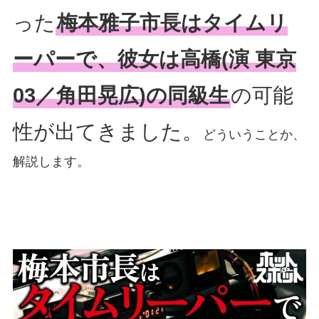
った
梅本雅子市長はタイムリ
ーパーで、彼女は高橋(演 東京
03／角田晃広)の同級生
の可能
性が出てきました。
どういうことか、
解説します。