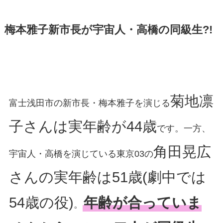
梅本雅子新市長が宇宙人・高橋の同級生?!
菊地凛
富士浅田市の新市長・梅本雅子を演じる
子さんは実年齢が44歳
です。一方、
角田晃広
宇宙人・高橋を演じている東京03の
さんの実年齢は51歳(劇中では
54歳の役)
年齢が合っていま
。