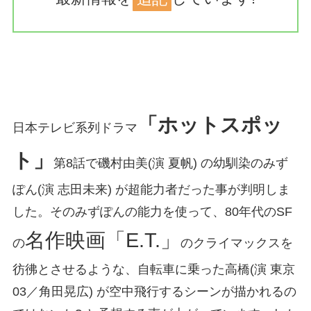
「ホットスポッ
日本テレビ系列ドラマ
ト」
第8話で磯村由美(演 夏帆) の幼馴染のみず
ぽん(演 志田未来) が超能力者だった事が判明しま
した。そのみずぽんの能力を使って、80年代のSF
名作映画「E.T.」
の
のクライマックスを
彷彿とさせるような、自転車に乗った高橋(演 東京
03／角田晃広) が空中飛行するシーンが描かれるの