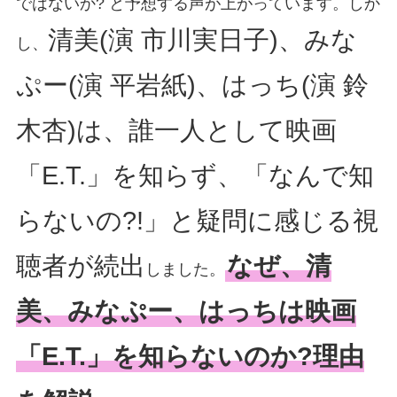
ではないか? と予想する声が上がっています。しか
清美(演 市川実日子)、みな
し、
ぷー(演 平岩紙)、はっち(演 鈴
木杏)は、誰一人として映画
「E.T.」を知らず、「なんで知
らないの?!」と疑問に感じる視
聴者が続出
なぜ、清
しました。
美、みなぷー、はっちは映画
「E.T.」を知らないのか?理由