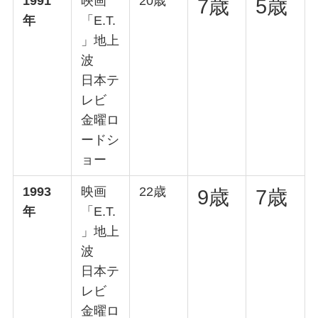
1991
映画
20歳
7歳
5歳
年
「E.T.
」地上
波
日本テ
レビ
金曜ロ
ードシ
ョー
1993
映画
22歳
9歳
7歳
年
「E.T.
」地上
波
日本テ
レビ
金曜ロ