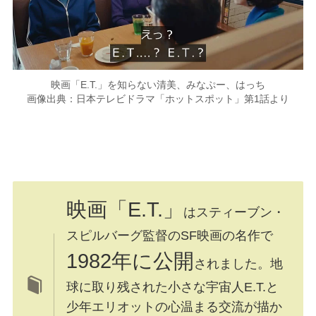
映画「E.T.」を知らない清美、みなぷー、はっち
画像出典：日本テレビドラマ「ホットスポット」第1話より
映画「E.T.」
はスティーブン・
スピルバーグ監督のSF映画の名作で
1982年に公開
されました。地
球に取り残された小さな宇宙人E.T.と
少年エリオットの心温まる交流が描か