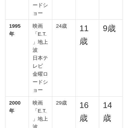
ードシ
ョー
1995
映画
24歳
11
9歳
年
「E.T.
歳
」地上
波
日本テ
レビ
金曜ロ
ードシ
ョー
2000
映画
29歳
16
14
年
「E.T.
歳
歳
」地上
波