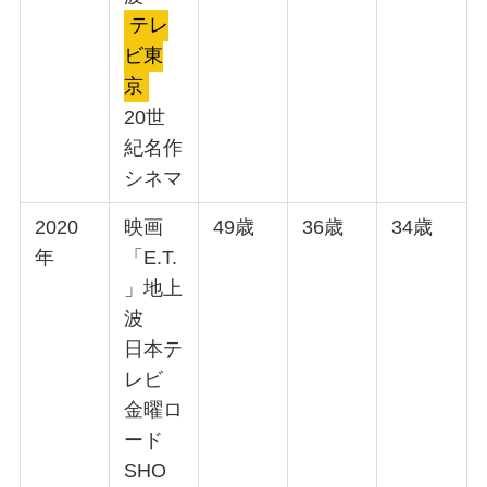
テレ
ビ東
京
20世
紀名作
シネマ
2020
映画
49歳
36歳
34歳
年
「E.T.
」地上
波
日本テ
レビ
金曜ロ
ード
SHO