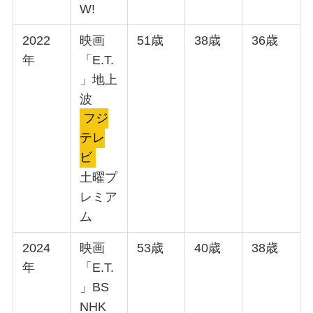
W!
2022
映画
51歳
38歳
36歳
年
「E.T.
」地上
波
フジ
テレ
ビ
土曜プ
レミア
ム
2024
映画
53歳
40歳
38歳
年
「E.T.
」BS
NHK