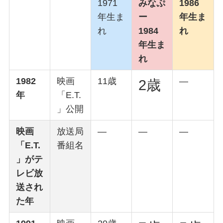
1971
みなぷ
1986
年生ま
ー
年生ま
れ
1984
れ
年生ま
れ
1982
映画
11歳
—
2歳
年
「E.T.
」公開
映画
放送局
—
—
—
「E.T.
番組名
」がテ
レビ放
送され
た年