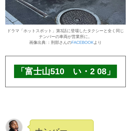
ドラマ「ホットスポット」第3話に登場したタクシーと全く同じ
ナンバーの車両が営業所に。
画像出典:：刑部さんの
FACEBOOK
より
「富士山510 い・2 08」