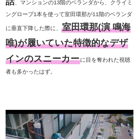
話
、マンションの13階のベランダから、クライミ
ングロープ1本を使って室田環那が11階のベランダ
室田環那(演 鳴海
に垂直下降した際に、
唯)が履いていた特徴的なデザ
インのスニーカー
に目を奪われた視聴
者も多かったはず。