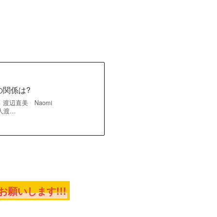
の関係は?
渡辺直美 Naomi
芸人渡…
願いします!!!