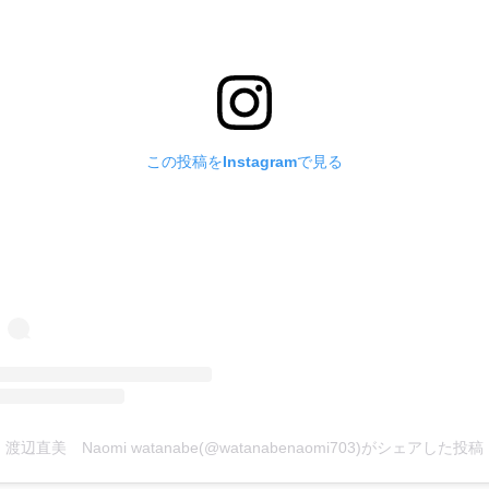
この投稿をInstagramで見る
渡辺直美 Naomi watanabe(@watanabenaomi703)がシェアした投稿