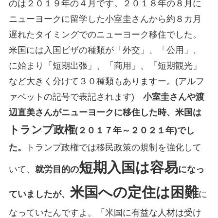
のは２０１９年の４月です。２０１８年の８月に
ニューヨークに留学した小室圭さんから約８カ月
遅れたタイミングでのニューヨーク移住でした。
米国には入国ビザの種類が「外交」、「公用」、
に始まり「短期出張」、「商用」、「短期観光」
など大きく分けて３０種類もありますー。(アルフ
ァベットの記号で表記されます)
小室圭さんや渡
辺直美さんがニューヨークに移住した時、米国は
トランプ政権
(２０１７年～２０２１年)でし
た。
トランプ政権では移民政策の規制を強化して
短期入国は容易
いて、
就労目的の
になっ
米国への定住は困難
ていましたが、
に
なっていたんですよ。「米国に有益な人材は受け