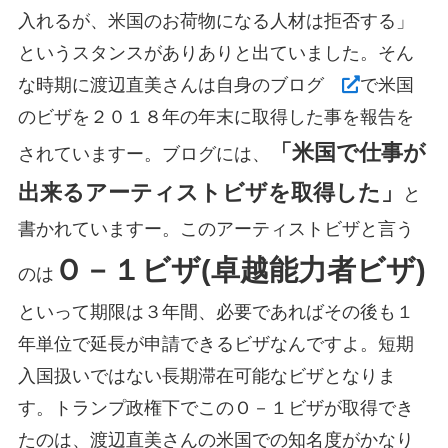
入れるが、米国のお荷物になる人材は拒否する」
というスタンスがありありと出ていました。そん
な時期に渡辺直美さんは自身のブログ
で米国
のビザを２０１８年の年末に取得した事を報告を
「米国で仕事が
されていますー。ブログには、
出来るアーティストビザを取得した」
と
書かれていますー。このアーティストビザと言う
Ｏ－１ビザ(卓越能力者ビザ)
のは
といって期限は３年間、必要であればその後も１
年単位で延長が申請できるビザなんですよ。短期
入国扱いではない長期滞在可能なビザとなりま
す。トランプ政権下でこのＯ－１ビザが取得でき
たのは、渡辺直美さんの米国での知名度がかなり