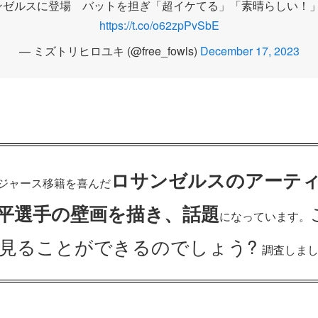
ルスに登場 バットを担ぎ「超イケてる」「素晴らしい！」と米驚
https://t.co/o62zpPvSbE
— ミズトリヒロユキ (@free_fowls)
December 17, 2023
ロサンゼルスのアーテ
ジャース移籍を喜んだ
平選手の壁画を描き、話題
になっています。
見ることができるのでしょう?
調査しまし