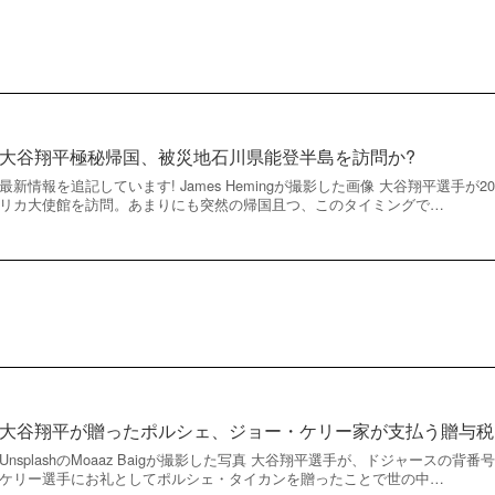
大谷翔平極秘帰国、被災地石川県能登半島を訪問か?
最新情報を追記しています! James Hemingが撮影した画像 大谷翔平選手が2
リカ大使館を訪問。あまりにも突然の帰国且つ、このタイミングで…
大谷翔平が贈ったポルシェ、ジョー・ケリー家が支払う贈与税
UnsplashのMoaaz Baigが撮影した写真 大谷翔平選手が、ドジャースの
ケリー選手にお礼としてポルシェ・タイカンを贈ったことで世の中…