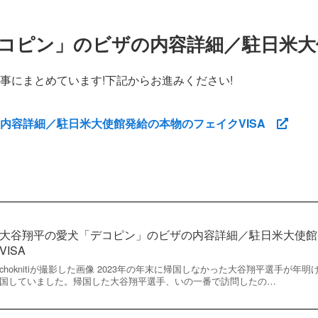
コピン」のビザの内容詳細／駐日米大
事にまとめています!下記からお進みください!
内容詳細／駐日米大使館発給の本物のフェイクVISA
大谷翔平の愛犬「デコピン」のビザの内容詳細／駐日米大使館
VISA
choknitiが撮影した画像 2023年の年末に帰国しなかった大谷翔平選手が年明
国していました。帰国した大谷翔平選手、いの一番で訪問したの…