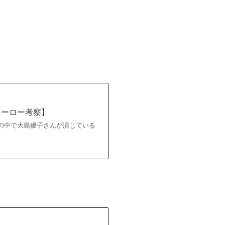
ヒーロー考察】
7話の中で大島優子さんが演じている