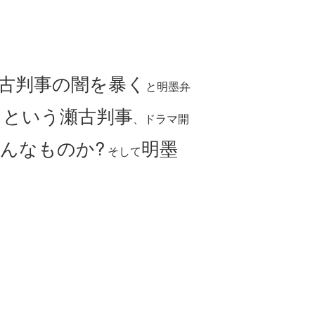
古判事の闇を暴く
と明墨弁
るという瀬古判事
、ドラマ開
んなものか?
明墨
そして