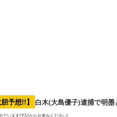
胆予想!!】
白木(大島優子)逮捕で明
ています!下記からお進みください!