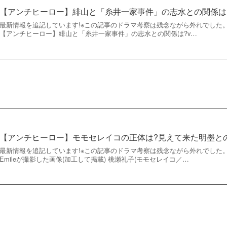
【アンチヒーロー】緋山と「糸井一家事件」の志水との関係は
最新情報を追記しています!※この記事のドラマ考察は残念ながら外れでした
【アンチヒーロー】緋山と「糸井一家事件」の志水との関係は?v…
【アンチヒーロー】モモセレイコの正体は?見えて来た明墨と
最新情報を追記しています!※この記事のドラマ考察は残念ながら外れでした
Emileが撮影した画像(加工して掲載) 桃瀬礼子(モモセレイコ／…