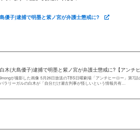
(大島優子)逮捕で明墨と紫ノ宮が弁護士懲戒に?
白木(大島優子)逮捕で明墨と紫ノ宮が弁護士懲戒に?【アンチ
9nongが撮影した画像 5月26日放送のTBS日曜劇場「アンチヒーロー」第
パラリーガルの白木が「自分だけ瀬古判事が怪しいという情報共有…