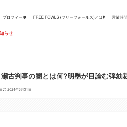
プロフィール
FREE FOWLS (フリーフォールス)とは?
営業時
瀬古判事の闇とは何?明墨が目論む弾劾
2日
2024年5月31日