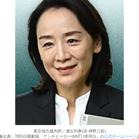
東京地方裁判所／瀬古判事(演 神野三鈴)
像出典：TBS日曜劇場「アンチヒーロー(ANTI HERO)」の
公式ホームページ