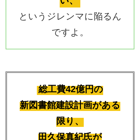
い、
というジレンマに陥るん
ですよ。
総工費42億円の
新図書館建設計画がある
限り、
田久保真紀氏が