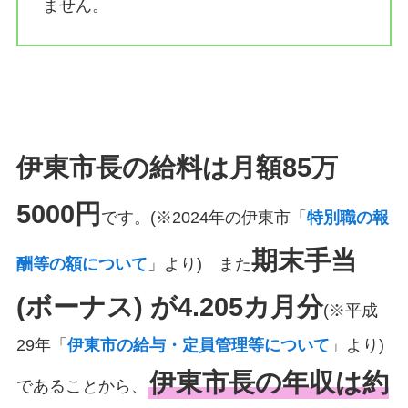
ません。
伊東市長の給料は月額85万
5000円
です。(※2024年の伊東市「
特別職の報
期末手当
酬等の額について
」より) また
(ボーナス) が4.205カ月分
(※平成
29年「
伊東市の給与・定員管理等について
」より)
伊東市長の年収は約
であることから、