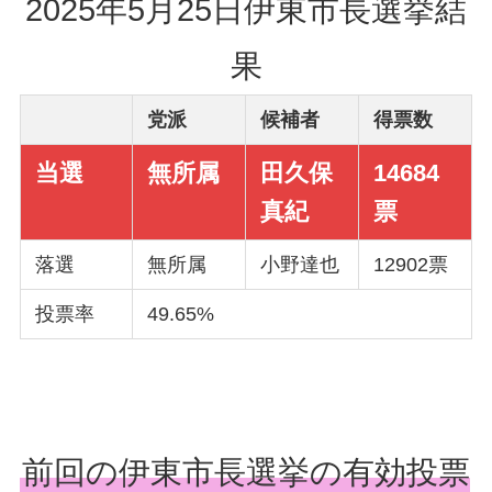
2025年5月25日伊東市長選挙結
果
党派
候補者
得票数
当選
無所属
田久保
14684
真紀
票
落選
無所属
小野達也
12902票
投票率
49.65%
前回の伊東市長選挙の有効投票