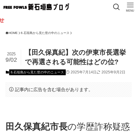
MENU
HOME
6.石垣島から見た世の中のニュース
【田久保真紀】次の伊東市長選挙
2025
9/02
で再選される可能性はどの位?
2025年7月14日
2025年9月2日
6.石垣島から見た世の中のニュース
記事内に広告を含む場合があります。
田久保真紀市長
の学歴詐称疑惑