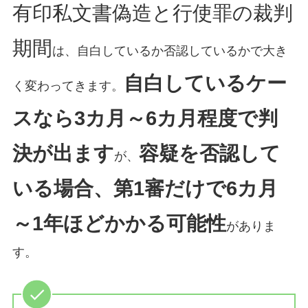
有印私文書偽造と行使罪の裁判
期間
は、自白しているか否認しているかで大き
自白しているケー
く変わってきます。
スなら3カ月～6カ月程度で判
決が出ます
容疑を否認して
が、
いる場合、第1審だけで6カ月
～1年ほどかかる可能性
がありま
す。