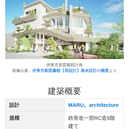
伊東市新図書館計画
画像出典：
伊東市新図書館【再設計】基本設計の概要
より
建築概要
設計
MARU。architecture
規模
鉄骨造一部RC造5階
建て