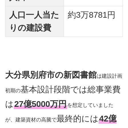
人口一人当た
約3万8781円
りの建設費
大分県別府市の新図書館
は建設計画
基本設計段階では総事業費
初期の
は
27億5000万円
を想定していました
最終的には
42億
が、建築資材の高騰で