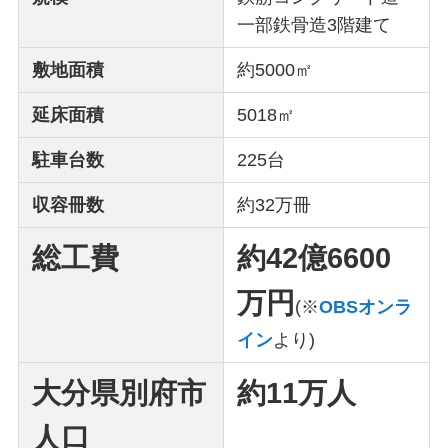
一部鉄骨造3階建て
敷地面積
約5000㎡
延床面積
5018㎡
駐車台数
225台
収容冊数
約32万冊
総工費
約42億6600
万円
(※
OBSオンラ
イン
より)
大分県別府市
約11万人
人口