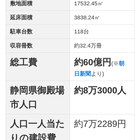
敷地面積
17532.45㎡
延床面積
3838.24㎡
駐車台数
118台
収容冊数
約32.4万冊
総工費
約60億円
(※
朝
日新聞
より)
静岡県御殿場
約8万3000人
市
人口
人口一人当た
約7万2289円
りの建設費