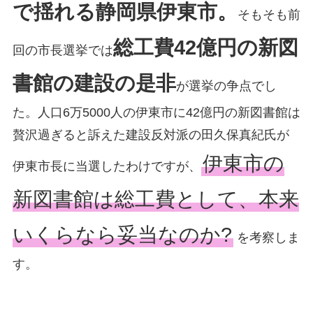
で揺れる静岡県伊東市。
そもそも前
総工費42億円の新図
回の市長選挙では
書館の建設の是非
が選挙の争点でし
た。人口6万5000人の伊東市に42億円の新図書館は
贅沢過ぎると訴えた建設反対派の田久保真紀氏が
伊東市の
伊東市長に当選したわけですが、
新図書館は総工費として、本来
いくらなら妥当なのか?
を考察しま
す。