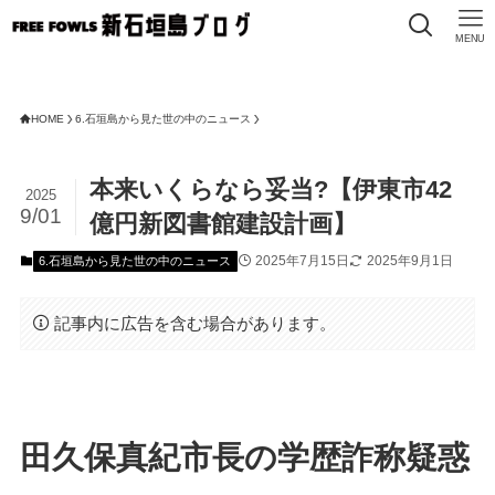
MENU
FREE F
HOME
6.石垣島から見た世の中のニュース
本来いくらなら妥当?【伊東市42
2025
9/01
億円新図書館建設計画】
2025年7月15日
2025年9月1日
6.石垣島から見た世の中のニュース
記事内に広告を含む場合があります。
田久保真紀市長の学歴詐称疑惑