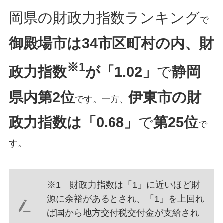
岡県の財政力指数ランキング
で
御殿場市は34市区町村の内、
財
※1
政力指数
が「1.02」
で
静岡
県内第2位
伊東市の財
です。一方、
政力指数は「0.68」
で
第25位
で
す。
※1 財政力指数は「1」に近いほど財
源に余裕があるとされ、「1」を上回れ
ば国から地方交付税交付金が支給され